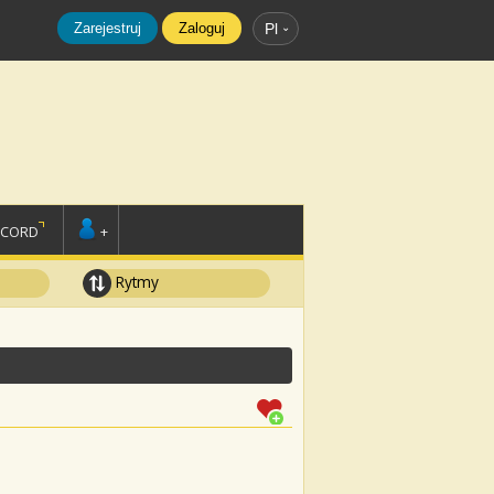
Zarejestruj
Zaloguj
Pl
SCORD
+
Rytmy