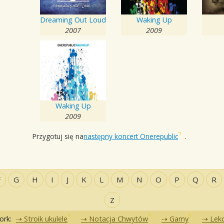
Dreaming Out Loud
Waking Up
2007
2009
Waking Up
2009
Przygotuj się na
następny koncert Onerepublic
.
F
G
H
I
J
K
L
M
N
O
P
Q
R
Z
ork:
Stroik ukulele
Notacja Chwytów
Gamy
Lekc