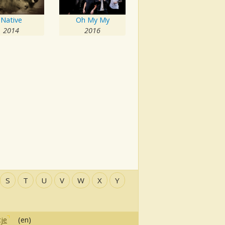
Native
Oh My My
2014
2016
S
T
U
V
W
X
Y
je
(en)