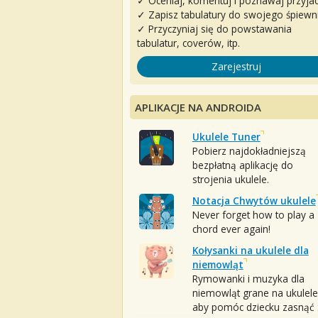
✓ Oceniaj, komentuj i poznawaj przyjac
✓ Zapisz tabulatury do swojego śpiewn
✓ Przyczyniaj się do powstawania
tabulatur, coverów, itp.
Zarejestruj
APLIKACJE NA ANDROIDA
Ukulele Tuner
Pobierz najdokładniejszą
bezpłatną aplikację do
strojenia ukulele.
Notacja Chwytów ukulele
Never forget how to play a
chord ever again!
Kołysanki na ukulele dla
niemowląt
Rymowanki i muzyka dla
niemowląt grane na ukulele
aby pomóc dziecku zasnąć :