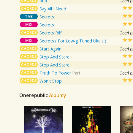
CHORDS
Run
Oceń p
CHORDS
Say All I Need
TAB
Secrets
MIX
Secrets
CHORDS
Secrets Riff
Oceń p
MIX
Secrets ( For Low-g Tuned Uke's )
CHORDS
Start Again
Oceń p
CHORDS
Stop And Stare
CHORDS
Stop And Stare
CHORDS
Truth To Power
Part
Oceń p
CHORDS
Won't Stop
Onerepublic
Albumy