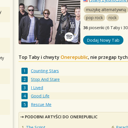
muzykę alternatywną
y
pop rock
rock
36
piosenki (6 Taby i 30
Dodaj Nowy Tab
Top Taby i chwyty
Onerepublic
, nie przegap tyc
ty
Counting Stars
Stop And Stare
I Lived
Good Life
Rescue Me
PODOBNI ARTYŚCI DO ONEREPUBLIC
The Script
Parac