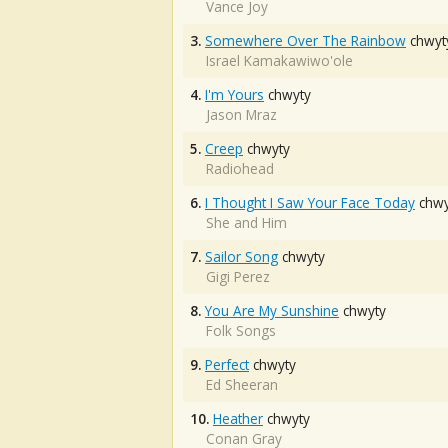
Vance Joy
3.
Somewhere Over The Rainbow
chwyt
Israel Kamakawiwo'ole
4.
I'm Yours
chwyty
Jason Mraz
5.
Creep
chwyty
Radiohead
6.
I Thought I Saw Your Face Today
chwy
She and Him
7.
Sailor Song
chwyty
Gigi Perez
8.
You Are My Sunshine
chwyty
Folk Songs
9.
Perfect
chwyty
Ed Sheeran
10.
Heather
chwyty
Conan Gray