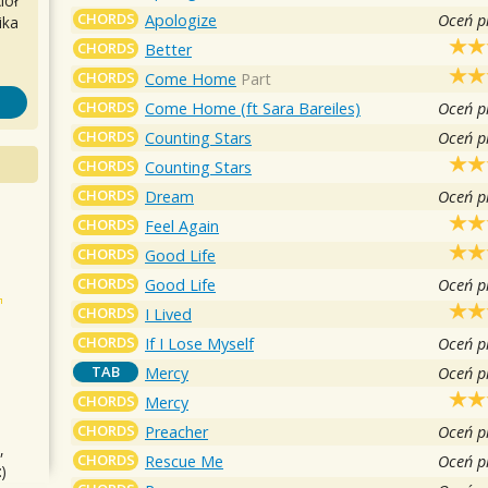
iół
CHORDS
Apologize
Oceń p
ika
CHORDS
Better
CHORDS
Come Home
Part
CHORDS
Come Home (ft Sara Bareiles)
Oceń p
CHORDS
Counting Stars
Oceń p
CHORDS
Counting Stars
CHORDS
Dream
Oceń p
CHORDS
Feel Again
CHORDS
Good Life
CHORDS
Good Life
Oceń p
CHORDS
I Lived
CHORDS
If I Lose Myself
Oceń p
TAB
Mercy
Oceń p
CHORDS
Mercy
CHORDS
Preacher
Oceń p
,
CHORDS
Rescue Me
Oceń p
)