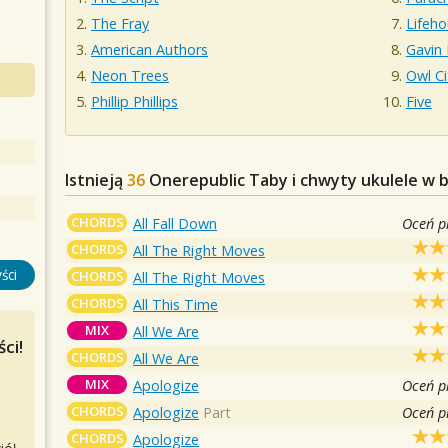
The Fray
Lifeh
American Authors
Gavin
Neon Trees
Owl Ci
Phillip Phillips
Five
Istnieją
36
Onerepublic
Taby i chwyty ukulele w 
CHORDS
All Fall Down
Oceń p
CHORDS
All The Right Moves
ści
CHORDS
All The Right Moves
CHORDS
All This Time
MIX
All We Are
ci!
CHORDS
All We Are
MIX
Apologize
Oceń p
CHORDS
Apologize
Part
Oceń p
CHORDS
Apologize