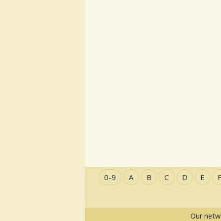
0-9
A
B
C
D
E
Our netw