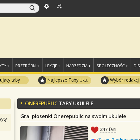
TY +
PRZERÓBKI +
LEKCJE +
NARZĘDZIA +
SPOŁECZNOŚĆ +
DI
ujacy taby
Najlepsze Taby Ukulele
Wybór redakcji
ONEREPUBLIC
TABY UKULELE
Graj piosenki Onerepublic na swoim ukulele
yty
247
fani
(
Stany Zjednoczone
)