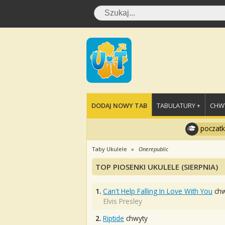
DODAJ NOWY TAB
TABULATURY +
CHWY
poczatk
Taby Ukulele
Onerepublic
TOP PIOSENKI UKULELE (SIERPNIA)
1.
Can't Help Falling In Love With You
chw
Elvis Presley
2.
Riptide
chwyty