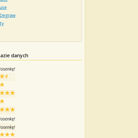
ouse
 Degraw
ty
bazie danych
iosenkę!
iosenkę!
iosenkę!