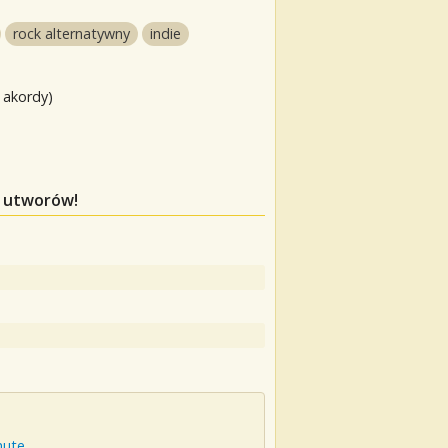
rock alternatywny
indie
 akordy)
h utworów!
hute