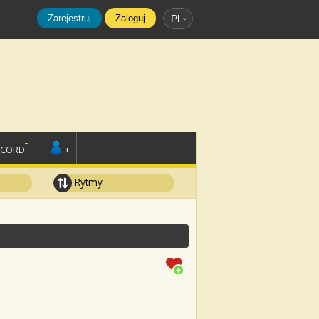
Zarejestruj
Zaloguj
Pl
SCORD
+
Rytmy