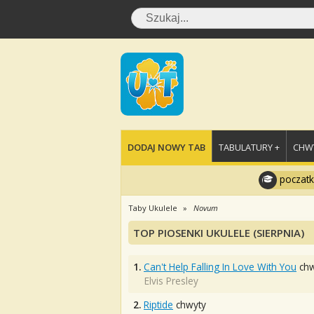
DODAJ NOWY TAB
TABULATURY +
CHWY
poczatk
Taby Ukulele
Novum
TOP PIOSENKI UKULELE (SIERPNIA)
1.
Can't Help Falling In Love With You
chw
Elvis Presley
2.
Riptide
chwyty