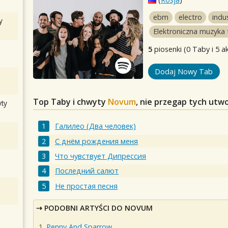
ebm
electro
indus
y
Elektroniczna muzyka
5
piosenki (0 Taby i 5 a
Dodaj Nowy Tab
Top Taby i chwyty
Novum
, nie przegap tych utw
ty
Галилео (Два человек)
С днём рождения меня
Что чувствует Дипрессия
Последний салют
Не простая песня
PODOBNI ARTYŚCI DO NOVUM
Penny And Sparrow