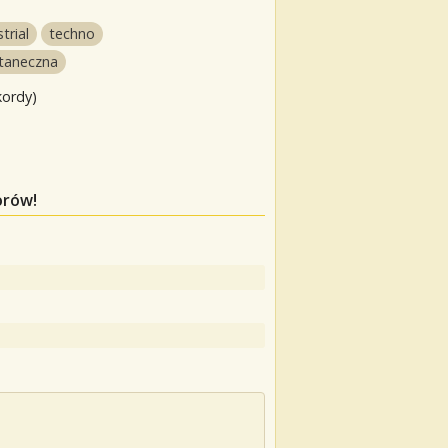
trial
techno
 taneczna
kordy)
orów!