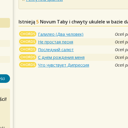
Istnieją
5
Novum
Taby i chwyty ukulele w bazie 
CHORDS
Галилео (Два человек)
Oceń p
CHORDS
Не простая песня
Oceń p
CHORDS
Последний салют
Oceń p
CHORDS
С днём рождения меня
Oceń p
CHORDS
Что чувствует Дипрессия
Oceń p
ści
ci!