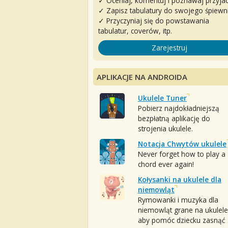
✓ Oceniaj, komentuj i poznawaj przyjac
✓ Zapisz tabulatury do swojego śpiewn
✓ Przyczyniaj się do powstawania
tabulatur, coverów, itp.
Zarejestruj
APLIKACJE NA ANDROIDA
Ukulele Tuner
Pobierz najdokładniejszą
bezpłatną aplikację do
strojenia ukulele.
Notacja Chwytów ukulele
Never forget how to play a
chord ever again!
Kołysanki na ukulele dla
niemowląt
Rymowanki i muzyka dla
niemowląt grane na ukulele
aby pomóc dziecku zasnąć :