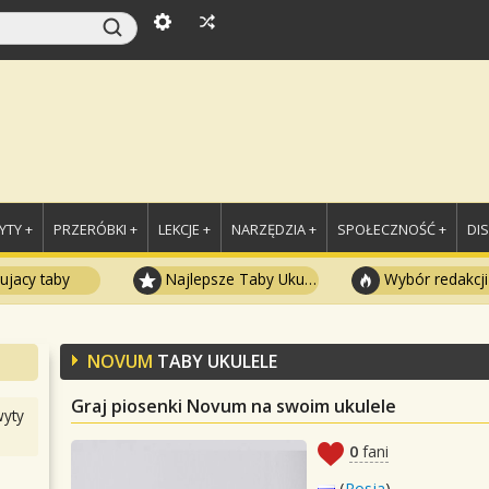
TY +
PRZERÓBKI +
LEKCJE +
NARZĘDZIA +
SPOŁECZNOŚĆ +
DI
ujacy taby
Najlepsze Taby Ukulele
Wybór redakcji
NOVUM
TABY UKULELE
Graj piosenki Novum na swoim ukulele
yty
0
fani
(
Rosja
)