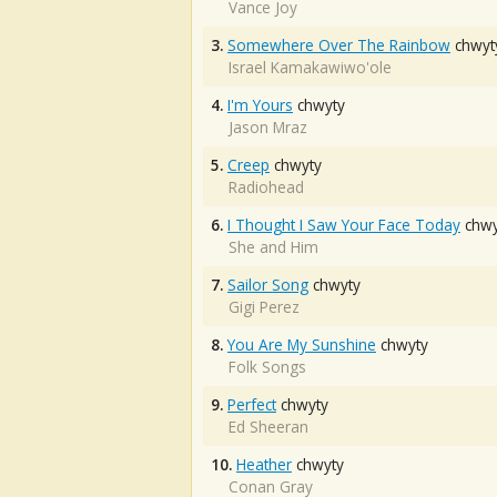
Vance Joy
3.
Somewhere Over The Rainbow
chwyt
Israel Kamakawiwo'ole
4.
I'm Yours
chwyty
Jason Mraz
5.
Creep
chwyty
Radiohead
6.
I Thought I Saw Your Face Today
chwy
She and Him
7.
Sailor Song
chwyty
Gigi Perez
8.
You Are My Sunshine
chwyty
Folk Songs
9.
Perfect
chwyty
Ed Sheeran
10.
Heather
chwyty
Conan Gray