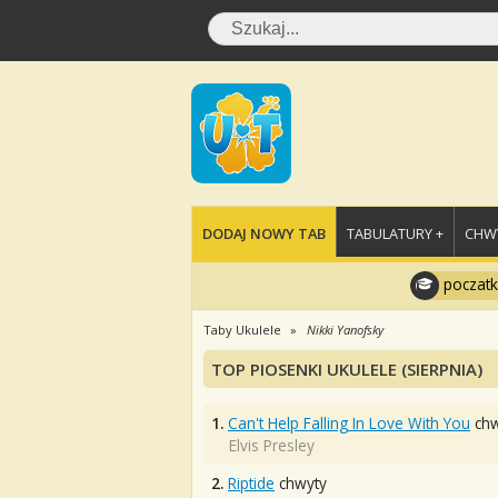
DODAJ NOWY TAB
TABULATURY +
CHWY
poczatk
Taby Ukulele
Nikki Yanofsky
TOP PIOSENKI UKULELE (SIERPNIA)
1.
Can't Help Falling In Love With You
chw
Elvis Presley
2.
Riptide
chwyty