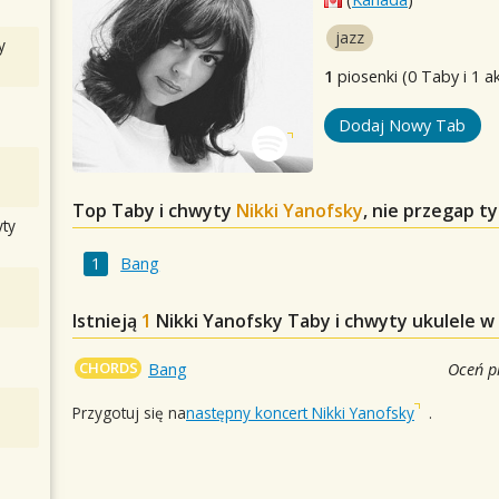
jazz
y
1
piosenki (0 Taby i 1 a
Dodaj Nowy Tab
Top Taby i chwyty
Nikki Yanofsky
, nie przegap t
ty
Bang
Istnieją
1
Nikki Yanofsky
Taby i chwyty ukulele w
CHORDS
Bang
Oceń p
Przygotuj się na
następny koncert Nikki Yanofsky
.