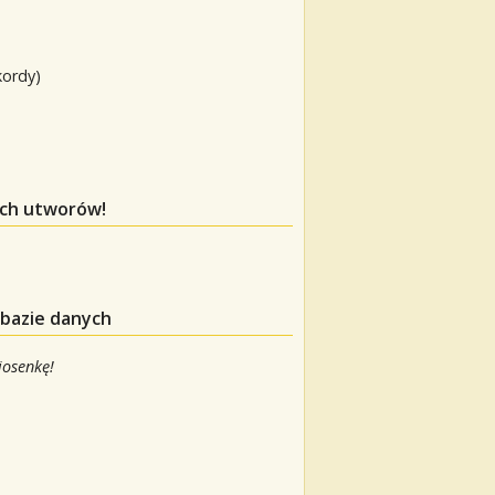
kordy)
ych utworów!
 bazie danych
iosenkę!