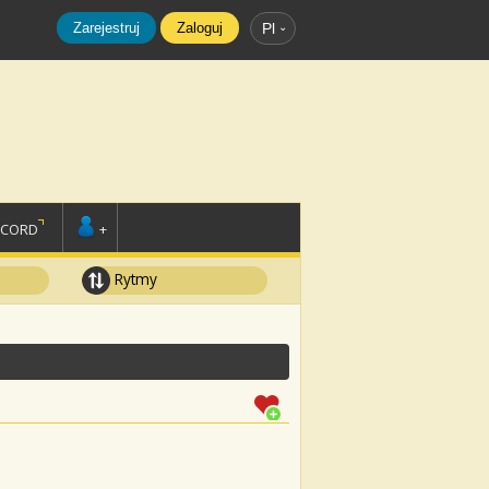
Zarejestruj
Zaloguj
Pl
SCORD
+
Rytmy