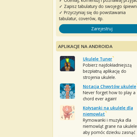
✓ Oceniaj, komentuj i poznawaj przyjac
✓ Zapisz tabulatury do swojego śpiewn
✓ Przyczyniaj się do powstawania
tabulatur, coverów, itp.
Zarejestruj
APLIKACJE NA ANDROIDA
Ukulele Tuner
Pobierz najdokładniejszą
bezpłatną aplikację do
strojenia ukulele.
Notacja Chwytów ukulele
Never forget how to play a
chord ever again!
Kołysanki na ukulele dla
niemowląt
Rymowanki i muzyka dla
niemowląt grane na ukulele
aby pomóc dziecku zasnąć :