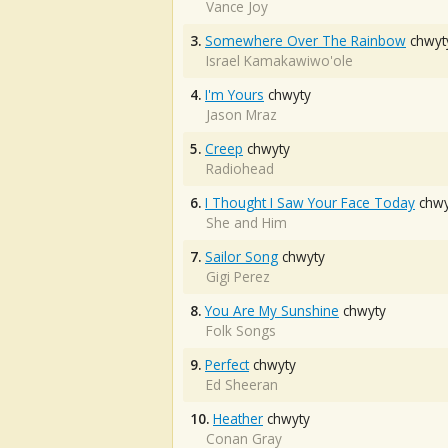
Vance Joy
3.
Somewhere Over The Rainbow
chwyt
Israel Kamakawiwo'ole
4.
I'm Yours
chwyty
Jason Mraz
5.
Creep
chwyty
Radiohead
6.
I Thought I Saw Your Face Today
chwy
She and Him
7.
Sailor Song
chwyty
Gigi Perez
8.
You Are My Sunshine
chwyty
Folk Songs
9.
Perfect
chwyty
Ed Sheeran
10.
Heather
chwyty
Conan Gray