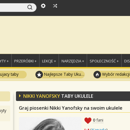
TY +
PRZERÓBKI +
LEKCJE +
NARZĘDZIA +
SPOŁECZNOŚĆ +
DI
ujacy taby
Najlepsze Taby Ukulele
Wybór redakcji
NIKKI YANOFSKY
TABY UKULELE
Graj piosenki Nikki Yanofsky na swoim ukulele
yty
0
fani
(
Kanada
)