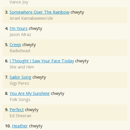
Vance Joy
3.
Somewhere Over The Rainbow
chwyty
Israel Kamakawiwo'ole
4.
I'm Yours
chwyty
Jason Mraz
5.
Creep
chwyty
Radiohead
6.
I Thought I Saw Your Face Today
chwyty
She and Him
7.
Sailor Song
chwyty
Gigi Perez
8.
You Are My Sunshine
chwyty
Folk Songs
9.
Perfect
chwyty
Ed Sheeran
10.
Heather
chwyty