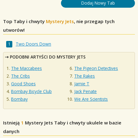
Dodaj Nowy Tab
Top Taby i chwyty
Mystery Jets
, nie przegap tych
utworów!
Two Doors Down
PODOBNI ARTYŚCI DO MYSTERY JETS
The Maccabees
The Pigeon Detectives
The Cribs
The Rakes
Good Shoes
Jamie T
Bombay Bicycle Club
Jack Penate
Bombay
We Are Scientists
Istnieją
1
Mystery Jets
Taby i chwyty ukulele w bazie
danych