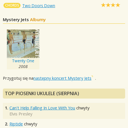
CHORDS
Two Doors Down
Mystery Jets
Albumy
Twenty One
2008
Przygotuj się na
następny koncert Mystery Jets
.
TOP PIOSENKI UKULELE (SIERPNIA)
1.
Can't Help Falling In Love With You
chwyty
Elvis Presley
2.
Riptide
chwyty