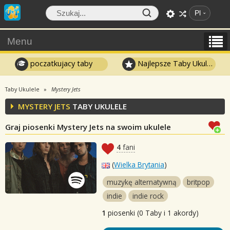
Pl
Menu
poczatkujacy taby
Najlepsze Taby Ukulele
Taby Ukulele
Mystery Jets
MYSTERY JETS
TABY UKULELE
Graj piosenki Mystery Jets na swoim ukulele
4
fani
(
Wielka Brytania
)
muzykę alternatywną
britpop
indie
indie rock
1
piosenki (0 Taby i 1 akordy)