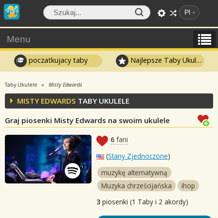
Pl
Menu
poczatkujacy taby
Najlepsze Taby Ukulele
Taby Ukulele
Misty Edwards
MISTY EDWARDS
TABY UKULELE
Graj piosenki Misty Edwards na swoim ukulele
6
fani
(
Stany Zjednoczone
)
muzykę alternatywną
Muzyka chrześcijańska
ihop
3
piosenki (1 Taby i 2 akordy)