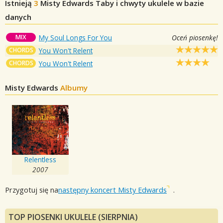
Istnieją
3
Misty Edwards
Taby i chwyty ukulele w bazie
danych
MIX
My Soul Longs For You
Oceń piosenkę!
CHORDS
You Won't Relent
CHORDS
You Won't Relent
Misty Edwards
Albumy
Relentless
2007
Przygotuj się na
następny koncert Misty Edwards
.
TOP PIOSENKI UKULELE (SIERPNIA)