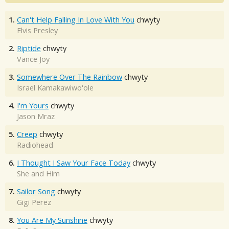
1.
Can't Help Falling In Love With You
chwyty
Elvis Presley
2.
Riptide
chwyty
Vance Joy
3.
Somewhere Over The Rainbow
chwyty
Israel Kamakawiwo'ole
4.
I'm Yours
chwyty
Jason Mraz
5.
Creep
chwyty
Radiohead
6.
I Thought I Saw Your Face Today
chwyty
She and Him
7.
Sailor Song
chwyty
Gigi Perez
8.
You Are My Sunshine
chwyty