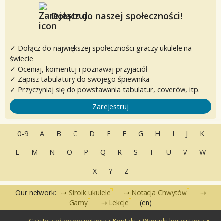
Dołącz do naszej społeczności!
✓ Dołącz do największej społeczności graczy ukulele na
świecie
✓ Oceniaj, komentuj i poznawaj przyjaciół
✓ Zapisz tabulatury do swojego śpiewnika
✓ Przyczyniaj się do powstawania tabulatur, coverów, itp.
Zarejestruj
0-9
A
B
C
D
E
F
G
H
I
J
K
L
M
N
O
P
Q
R
S
T
U
V
W
X
Y
Z
Our network:
Stroik ukulele
Notacja Chwytów
Gamy
Lekcje
(en)
•
•
•
Często zadawane pytania
Kontakt
Warunki korzystania