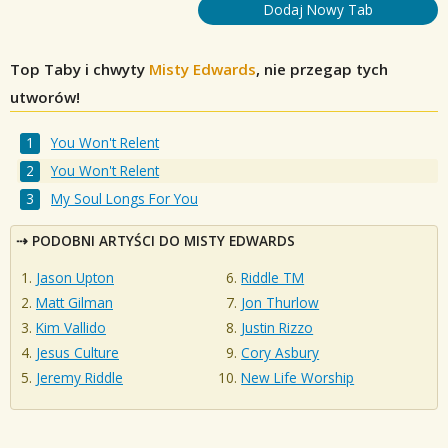
Dodaj Nowy Tab
Top Taby i chwyty
Misty Edwards
, nie przegap tych
utworów!
You Won't Relent
You Won't Relent
My Soul Longs For You
PODOBNI ARTYŚCI DO MISTY EDWARDS
Jason Upton
Riddle TM
Matt Gilman
Jon Thurlow
Kim Vallido
Justin Rizzo
Jesus Culture
Cory Asbury
Jeremy Riddle
New Life Worship