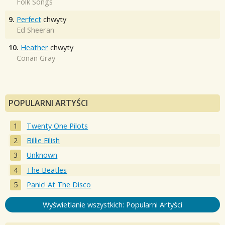
Folk Songs
9.
Perfect
chwyty
Ed Sheeran
10.
Heather
chwyty
Conan Gray
POPULARNI ARTYŚCI
Twenty One Pilots
Billie Eilish
Unknown
The Beatles
Panic! At The Disco
Wyświetlanie wszystkich: Popularni Artyści