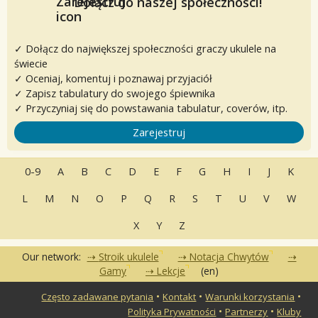
Dołącz do naszej społeczności!
✓ Dołącz do największej społeczności graczy ukulele na
świecie
✓ Oceniaj, komentuj i poznawaj przyjaciół
✓ Zapisz tabulatury do swojego śpiewnika
✓ Przyczyniaj się do powstawania tabulatur, coverów, itp.
Zarejestruj
0-9
A
B
C
D
E
F
G
H
I
J
K
L
M
N
O
P
Q
R
S
T
U
V
W
X
Y
Z
Our network:
Stroik ukulele
Notacja Chwytów
Gamy
Lekcje
(en)
•
•
•
Często zadawane pytania
Kontakt
Warunki korzystania
•
•
Polityka Prywatności
Partnerzy
Kluby