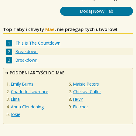
Dodaj Nowy Tab
Top Taby i chwyty
Mae
, nie przegap tych utworów!
This Is The Countdown
Breakdown
Breakdown
PODOBNI ARTYŚCI DO MAE
Emily Burns
Maisie Peters
Charlotte Lawrence
Chelsea Cutler
Elina
HRVY
Anna Clendening
Fletcher
Josie