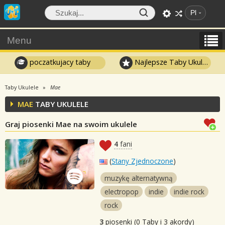
Pl
Menu
poczatkujacy taby
Najlepsze Taby Ukulele
Taby Ukulele
Mae
MAE
TABY UKULELE
Graj piosenki Mae na swoim ukulele
4
fani
(
Stany Zjednoczone
)
muzykę alternatywną
electropop
indie
indie rock
rock
3
piosenki (0 Taby i 3 akordy)