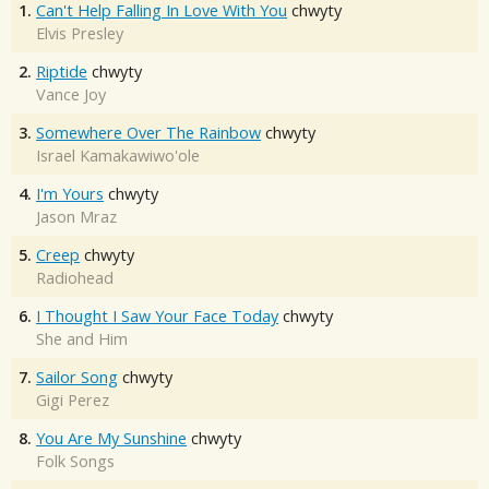
1.
Can't Help Falling In Love With You
chwyty
Elvis Presley
2.
Riptide
chwyty
Vance Joy
3.
Somewhere Over The Rainbow
chwyty
Israel Kamakawiwo'ole
4.
I'm Yours
chwyty
Jason Mraz
5.
Creep
chwyty
Radiohead
6.
I Thought I Saw Your Face Today
chwyty
She and Him
7.
Sailor Song
chwyty
Gigi Perez
8.
You Are My Sunshine
chwyty
Folk Songs