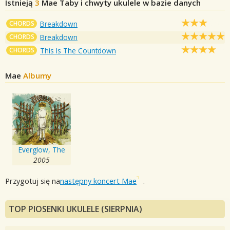
Istnieją
3
Mae
Taby i chwyty ukulele w bazie danych
CHORDS
Breakdown
CHORDS
Breakdown
CHORDS
This Is The Countdown
Mae
Albumy
Everglow, The
2005
Przygotuj się na
następny koncert Mae
.
TOP PIOSENKI UKULELE (SIERPNIA)