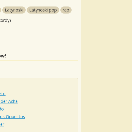
Latynoski
Latynoski pop
rap
kordy)
ów!
eto
nder Acha
do
dos Opuestos
er