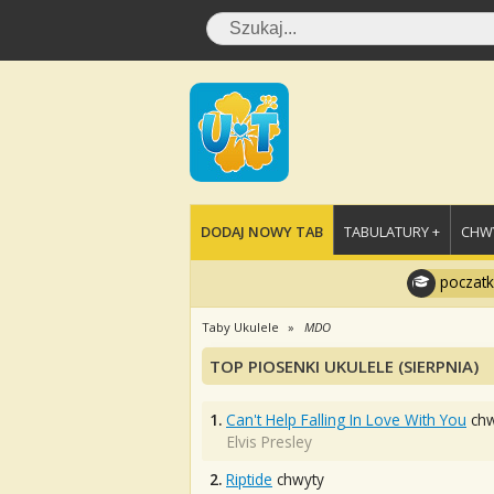
DODAJ NOWY TAB
TABULATURY +
CHWY
poczatk
Taby Ukulele
MDO
TOP PIOSENKI UKULELE (SIERPNIA)
1.
Can't Help Falling In Love With You
chw
Elvis Presley
2.
Riptide
chwyty