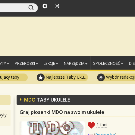
TY +
PRZERÓBKI +
LEKCJE +
NARZĘDZIA +
SPOŁECZNOŚĆ +
DI
ujacy taby
Najlepsze Taby Ukulele
Wybór redakcji
MDO
TABY UKULELE
Graj piosenki MDO na swoim ukulele
yty
1
fani
(
Portoryko
)