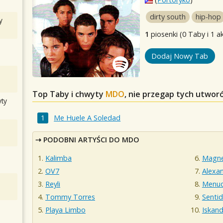
dirty south
hip-hop
y
1
piosenki (0 Taby i 1 a
Dodaj Nowy Tab
Top Taby i chwyty
MDO
, nie przegap tych utwor
ty
Me Huele A Soledad
PODOBNI ARTYŚCI DO MDO
Kalimba
Magn
OV7
Alexa
Reyli
Menu
Tommy Torres
Senti
Playa Limbo
Iskand