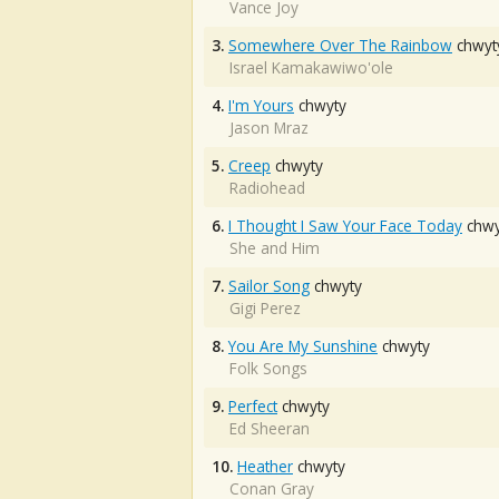
Vance Joy
3.
Somewhere Over The Rainbow
chwyt
Israel Kamakawiwo'ole
4.
I'm Yours
chwyty
Jason Mraz
5.
Creep
chwyty
Radiohead
6.
I Thought I Saw Your Face Today
chwy
She and Him
7.
Sailor Song
chwyty
Gigi Perez
8.
You Are My Sunshine
chwyty
Folk Songs
9.
Perfect
chwyty
Ed Sheeran
10.
Heather
chwyty
Conan Gray