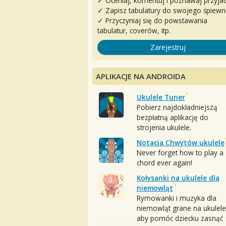
✓ Oceniaj, komentuj i poznawaj przyjac
✓ Zapisz tabulatury do swojego śpiewn
✓ Przyczyniaj się do powstawania
tabulatur, coverów, itp.
Zarejestruj
APLIKACJE NA ANDROIDA
Ukulele Tuner
Pobierz najdokładniejszą
bezpłatną aplikację do
strojenia ukulele.
Notacja Chwytów ukulele
Never forget how to play a
chord ever again!
Kołysanki na ukulele dla
niemowląt
Rymowanki i muzyka dla
niemowląt grane na ukulele
aby pomóc dziecku zasnąć :