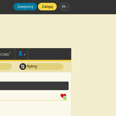
Zarejestruj
Zaloguj
Pl
SCORD
+
Rytmy