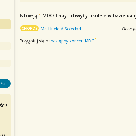
Istnieją
1
MDO
Taby i chwyty ukulele w bazie da
CHORDS
Me Huele A Soledad
Oceń p
Przygotuj się na
następny koncert MDO
.
ści
ci!