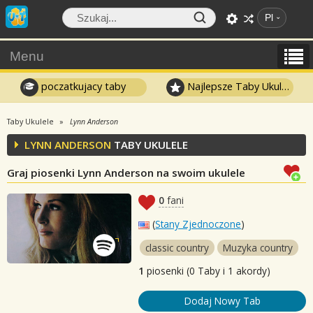
Pl
Menu
poczatkujacy taby
Najlepsze Taby Ukulele
Taby Ukulele
Lynn Anderson
LYNN ANDERSON
TABY UKULELE
Graj piosenki Lynn Anderson na swoim ukulele
0
fani
(
Stany Zjednoczone
)
classic country
Muzyka country
1
piosenki (0 Taby i 1 akordy)
Dodaj Nowy Tab