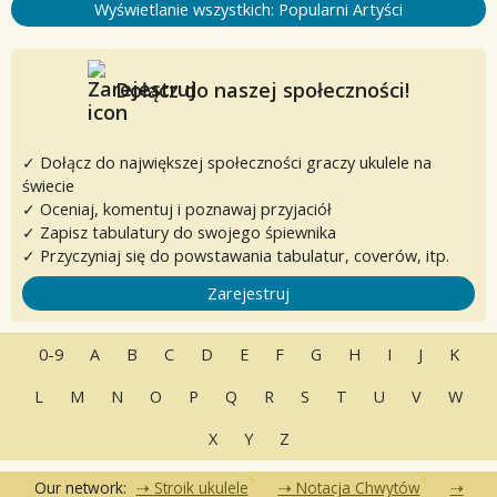
Wyświetlanie wszystkich: Popularni Artyści
Dołącz do naszej społeczności!
✓ Dołącz do największej społeczności graczy ukulele na
świecie
✓ Oceniaj, komentuj i poznawaj przyjaciół
✓ Zapisz tabulatury do swojego śpiewnika
✓ Przyczyniaj się do powstawania tabulatur, coverów, itp.
Zarejestruj
0-9
A
B
C
D
E
F
G
H
I
J
K
L
M
N
O
P
Q
R
S
T
U
V
W
X
Y
Z
Our network:
Stroik ukulele
Notacja Chwytów