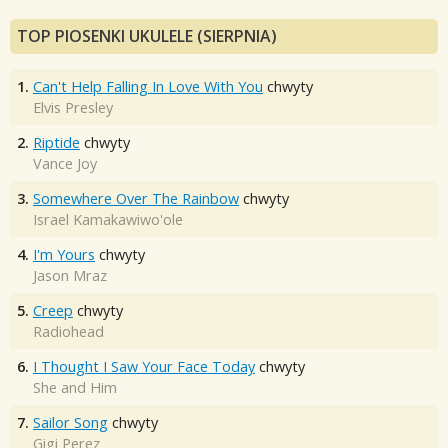
TOP PIOSENKI UKULELE (SIERPNIA)
1.
Can't Help Falling In Love With You
chwyty
Elvis Presley
2.
Riptide
chwyty
Vance Joy
3.
Somewhere Over The Rainbow
chwyty
Israel Kamakawiwo'ole
4.
I'm Yours
chwyty
Jason Mraz
5.
Creep
chwyty
Radiohead
6.
I Thought I Saw Your Face Today
chwyty
She and Him
7.
Sailor Song
chwyty
Gigi Perez