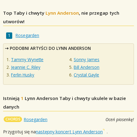
Top Taby i chwyty
Lynn Anderson
, nie przegap tych
utworów!
Rosegarden
PODOBNI ARTYŚCI DO LYNN ANDERSON
Tammy Wynette
Sonny James
Jeannie C. Riley
Bill Anderson
Ferlin Husky
Crystal Gayle
Istnieją
1
Lynn Anderson
Taby i chwyty ukulele w bazie
danych
CHORDS
Rosegarden
Oceń piosenkę!
Przygotuj się na
następny koncert Lynn Anderson
.