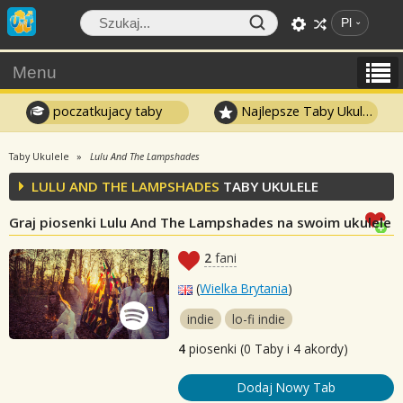
Pl
Menu
poczatkujacy taby
Najlepsze Taby Ukulele
Taby Ukulele
Lulu And The Lampshades
LULU AND THE LAMPSHADES
TABY UKULELE
Graj piosenki Lulu And The Lampshades na swoim ukulele
2
fani
(
Wielka Brytania
)
indie
lo-fi indie
4
piosenki (0 Taby i 4 akordy)
Dodaj Nowy Tab