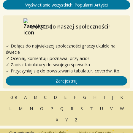
Wyświetlanie wszystkich: Popularni Artyści
Dołącz do naszej społeczności!
✓ Dołącz do największej społeczności graczy ukulele na
świecie
✓ Oceniaj, komentuj i poznawaj przyjaciół
✓ Zapisz tabulatury do swojego śpiewnika
✓ Przyczyniaj się do powstawania tabulatur, coverów, itp.
Zarejestruj
0-9
A
B
C
D
E
F
G
H
I
J
K
L
M
N
O
P
Q
R
S
T
U
V
W
X
Y
Z
Our network:
Stroik ukulele
Notacja Chwytów