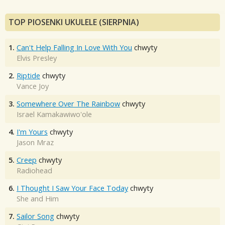
TOP PIOSENKI UKULELE (SIERPNIA)
1.
Can't Help Falling In Love With You
chwyty
Elvis Presley
2.
Riptide
chwyty
Vance Joy
3.
Somewhere Over The Rainbow
chwyty
Israel Kamakawiwo'ole
4.
I'm Yours
chwyty
Jason Mraz
5.
Creep
chwyty
Radiohead
6.
I Thought I Saw Your Face Today
chwyty
She and Him
7.
Sailor Song
chwyty