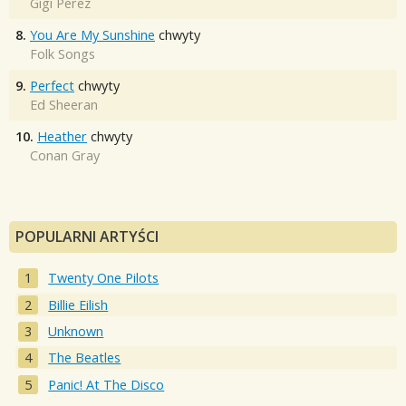
Gigi Perez
8.
You Are My Sunshine
chwyty
Folk Songs
9.
Perfect
chwyty
Ed Sheeran
10.
Heather
chwyty
Conan Gray
POPULARNI ARTYŚCI
Twenty One Pilots
Billie Eilish
Unknown
The Beatles
Panic! At The Disco