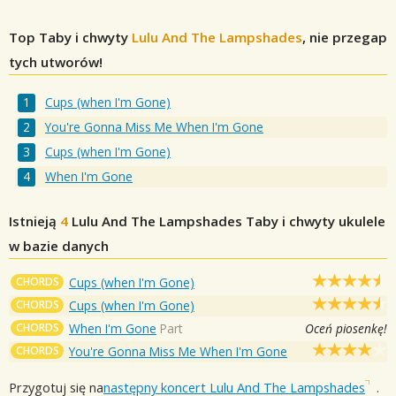
Top Taby i chwyty
Lulu And The Lampshades
, nie przegap
tych utworów!
Cups (when I'm Gone)
You're Gonna Miss Me When I'm Gone
Cups (when I'm Gone)
When I'm Gone
Istnieją
4
Lulu And The Lampshades
Taby i chwyty ukulele
w bazie danych
CHORDS
Cups (when I'm Gone)
CHORDS
Cups (when I'm Gone)
CHORDS
When I'm Gone
Part
Oceń piosenkę!
CHORDS
You're Gonna Miss Me When I'm Gone
Przygotuj się na
następny koncert Lulu And The Lampshades
.