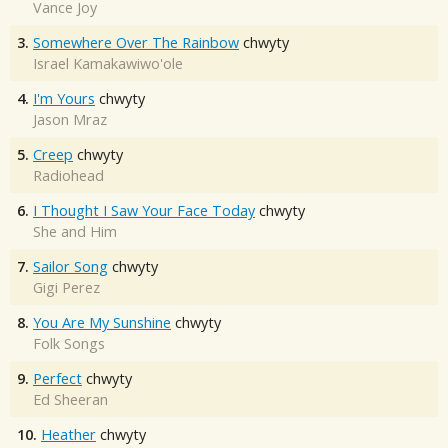
Vance Joy
3.
Somewhere Over The Rainbow
chwyty
Israel Kamakawiwo'ole
4.
I'm Yours
chwyty
Jason Mraz
5.
Creep
chwyty
Radiohead
6.
I Thought I Saw Your Face Today
chwyty
She and Him
7.
Sailor Song
chwyty
Gigi Perez
8.
You Are My Sunshine
chwyty
Folk Songs
9.
Perfect
chwyty
Ed Sheeran
10.
Heather
chwyty