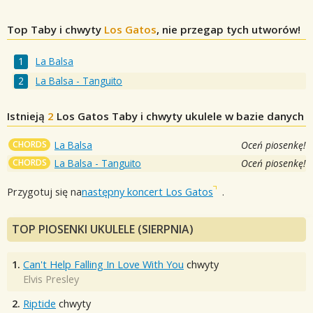
Top Taby i chwyty
Los Gatos
, nie przegap tych utworów!
La Balsa
La Balsa - Tanguito
Istnieją
2
Los Gatos
Taby i chwyty ukulele w bazie danych
CHORDS
La Balsa
Oceń piosenkę!
CHORDS
La Balsa - Tanguito
Oceń piosenkę!
Przygotuj się na
następny koncert Los Gatos
.
TOP PIOSENKI UKULELE (SIERPNIA)
1.
Can't Help Falling In Love With You
chwyty
Elvis Presley
2.
Riptide
chwyty