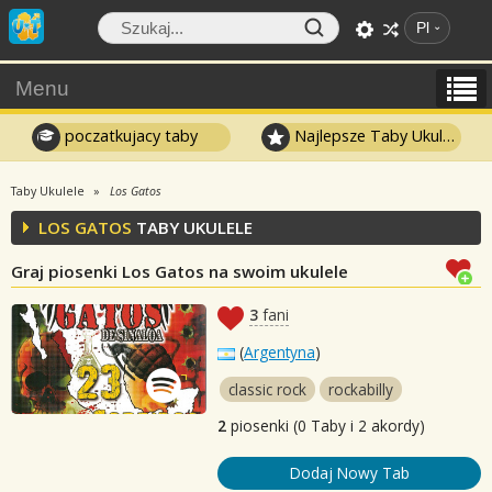
Pl
Menu
poczatkujacy taby
Najlepsze Taby Ukulele
Taby Ukulele
Los Gatos
LOS GATOS
TABY UKULELE
Graj piosenki Los Gatos na swoim ukulele
3
fani
(
Argentyna
)
classic rock
rockabilly
2
piosenki (0 Taby i 2 akordy)
Dodaj Nowy Tab