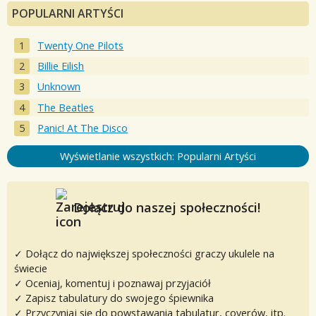
POPULARNI ARTYŚCI
Twenty One Pilots
Billie Eilish
Unknown
The Beatles
Panic! At The Disco
Wyświetlanie wszystkich: Popularni Artyści
Dołącz do naszej społeczności!
✓ Dołącz do największej społeczności graczy ukulele na
świecie
✓ Oceniaj, komentuj i poznawaj przyjaciół
✓ Zapisz tabulatury do swojego śpiewnika
✓ Przyczyniaj się do powstawania tabulatur, coverów, itp.