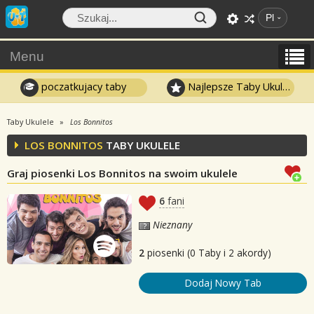
Pl
Menu
poczatkujacy taby
Najlepsze Taby Ukulele
Taby Ukulele
Los Bonnitos
LOS BONNITOS
TABY UKULELE
Graj piosenki Los Bonnitos na swoim ukulele
6
fani
Nieznany
2
piosenki (0 Taby i 2 akordy)
Dodaj Nowy Tab