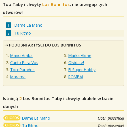
Top Taby i chwyty
Los Bonnitos
, nie przegap tych
utworów!
Dame La Mano
Tu Ritmo
PODOBNI ARTYŚCI DO LOS BONNITOS
Mano Arriba
Marka Akme
Canto Para Vos
Olvidate!
TocoParaVos
El Super Hobby
Marama
ROMBAI
Istnieją
2
Los Bonnitos
Taby i chwyty ukulele w bazie
danych
CHORDS
Dame La Mano
Oceń piosenkę!
CHORDS
Tu Ritmo
Oceń piosenkę!