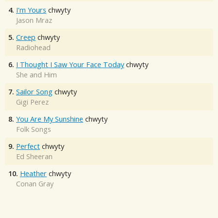
4.
I'm Yours
chwyty
Jason Mraz
5.
Creep
chwyty
Radiohead
6.
I Thought I Saw Your Face Today
chwyty
She and Him
7.
Sailor Song
chwyty
Gigi Perez
8.
You Are My Sunshine
chwyty
Folk Songs
9.
Perfect
chwyty
Ed Sheeran
10.
Heather
chwyty
Conan Gray