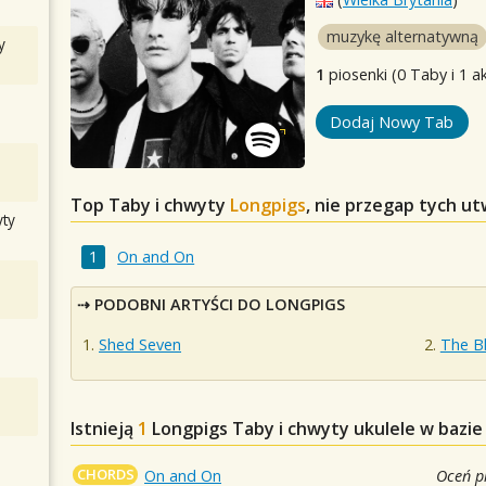
muzykę alternatywną
y
1
piosenki (0 Taby i 1 a
Dodaj Nowy Tab
Top Taby i chwyty
Longpigs
, nie przegap tych u
ty
On and On
PODOBNI ARTYŚCI DO LONGPIGS
Shed Seven
The B
Istnieją
1
Longpigs
Taby i chwyty ukulele w bazie
CHORDS
On and On
Oceń p