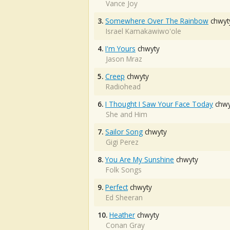
Vance Joy
3.
Somewhere Over The Rainbow
chwyt
Israel Kamakawiwo'ole
4.
I'm Yours
chwyty
Jason Mraz
5.
Creep
chwyty
Radiohead
6.
I Thought I Saw Your Face Today
chwy
She and Him
7.
Sailor Song
chwyty
Gigi Perez
8.
You Are My Sunshine
chwyty
Folk Songs
9.
Perfect
chwyty
Ed Sheeran
10.
Heather
chwyty
Conan Gray