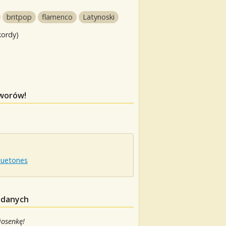
britpop
flamenco
Latynoski
kordy)
tworów!
luetones
 danych
iosenkę!