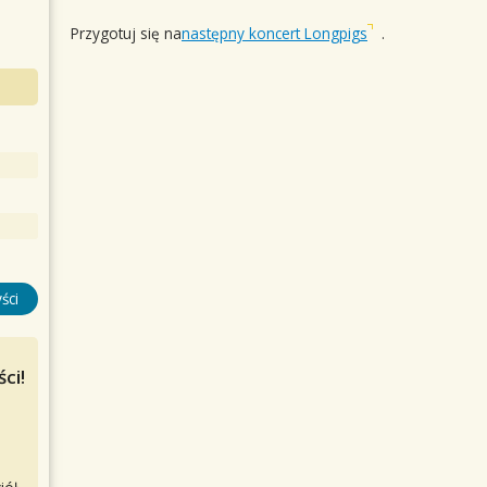
Przygotuj się na
następny koncert Longpigs
.
ści
ci!