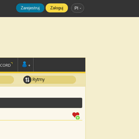
Zarejestruj
Zaloguj
Pl
SCORD
+
Rytmy