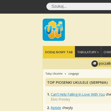
DODAJ NOWY TAB
TABULATURY +
CHWY
poczatk
Taby Ukulele
Longpigs
TOP PIOSENKI UKULELE (SIERPNIA)
1.
Can't Help Falling In Love With You
chw
Elvis Presley
2.
Riptide
chwyty