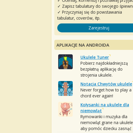
✓ Oceniaj, komentuj i poznawaj przyjac
✓ Zapisz tabulatury do swojego śpiewn
✓ Przyczyniaj się do powstawania
tabulatur, coverów, itp.
Zarejestruj
APLIKACJE NA ANDROIDA
Ukulele Tuner
Pobierz najdokładniejszą
bezpłatną aplikację do
strojenia ukulele.
Notacja Chwytów ukulele
Never forget how to play a
chord ever again!
Kołysanki na ukulele dla
niemowląt
Rymowanki i muzyka dla
niemowląt grane na ukulele
aby pomóc dziecku zasnąć :