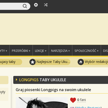
TY +
PRZERÓBKI +
LEKCJE +
NARZĘDZIA +
SPOŁECZNOŚĆ +
DI
ujacy taby
Najlepsze Taby Ukulele
Wybór redakcji
LONGPIGS
TABY UKULELE
Graj piosenki Longpigs na swoim ukulele
yty
0
fani
(
Wielka Brytania
)