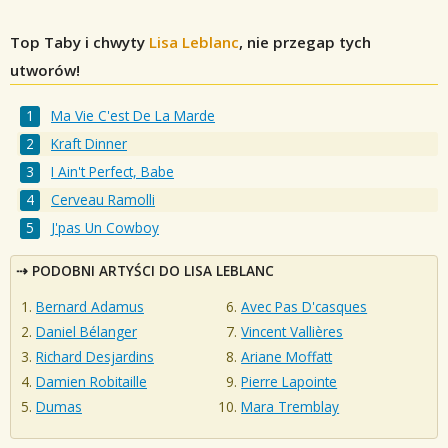
Top Taby i chwyty
Lisa Leblanc
, nie przegap tych
utworów!
Ma Vie C'est De La Marde
Kraft Dinner
I Ain't Perfect, Babe
Cerveau Ramolli
J'pas Un Cowboy
PODOBNI ARTYŚCI DO LISA LEBLANC
Bernard Adamus
Avec Pas D'casques
Daniel Bélanger
Vincent Vallières
Richard Desjardins
Ariane Moffatt
Damien Robitaille
Pierre Lapointe
Dumas
Mara Tremblay