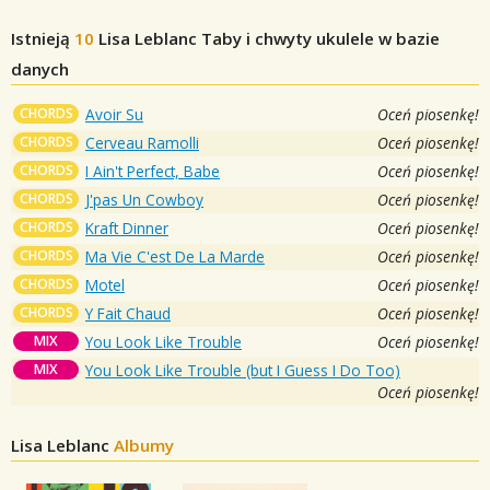
Istnieją
10
Lisa Leblanc
Taby i chwyty ukulele w bazie
danych
CHORDS
Avoir Su
Oceń piosenkę!
CHORDS
Cerveau Ramolli
Oceń piosenkę!
CHORDS
I Ain't Perfect, Babe
Oceń piosenkę!
CHORDS
J'pas Un Cowboy
Oceń piosenkę!
CHORDS
Kraft Dinner
Oceń piosenkę!
CHORDS
Ma Vie C'est De La Marde
Oceń piosenkę!
CHORDS
Motel
Oceń piosenkę!
CHORDS
Y Fait Chaud
Oceń piosenkę!
MIX
You Look Like Trouble
Oceń piosenkę!
MIX
You Look Like Trouble (but I Guess I Do Too)
Oceń piosenkę!
Lisa Leblanc
Albumy