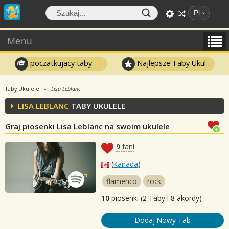
Pl
Menu
poczatkujacy taby
Najlepsze Taby Ukulele
Taby Ukulele
Lisa Leblanc
LISA LEBLANC
TABY UKULELE
Graj piosenki Lisa Leblanc na swoim ukulele
9
fani
(
Kanada
)
flamenco
rock
10
piosenki (2 Taby i 8 akordy)
Dodaj Nowy Tab