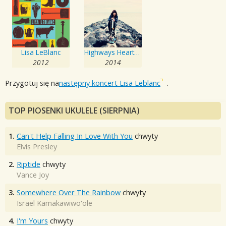
Lisa LeBlanc
Highways Heartaches and Time Well Wasted - EP
2012
2014
Przygotuj się na
następny koncert Lisa Leblanc
.
TOP PIOSENKI UKULELE (SIERPNIA)
1.
Can't Help Falling In Love With You
chwyty
Elvis Presley
2.
Riptide
chwyty
Vance Joy
3.
Somewhere Over The Rainbow
chwyty
Israel Kamakawiwo'ole
4.
I'm Yours
chwyty