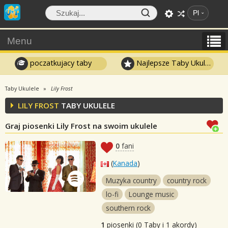
Pl
Menu
poczatkujacy taby
Najlepsze Taby Ukulele
Taby Ukulele
Lily Frost
LILY FROST
TABY UKULELE
Graj piosenki Lily Frost na swoim ukulele
0
fani
(
Kanada
)
Muzyka country
country rock
lo-fi
Lounge music
southern rock
1
piosenki (0 Taby i 1 akordy)