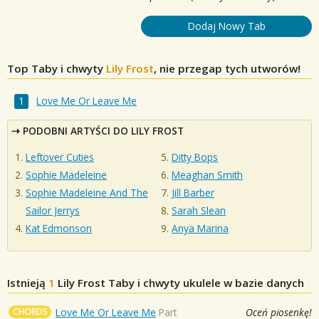
Dodaj Nowy Tab
Top Taby i chwyty
Lily Frost
, nie przegap tych utworów!
Love Me Or Leave Me
PODOBNI ARTYŚCI DO LILY FROST
Leftover Cuties
Ditty Bops
Sophie Madeleine
Meaghan Smith
Sophie Madeleine And The
Jill Barber
Sailor Jerrys
Sarah Slean
Kat Edmonson
Anya Marina
Istnieją
1
Lily Frost
Taby i chwyty ukulele w bazie danych
CHORDS
Love Me Or Leave Me
Part
Oceń piosenkę!