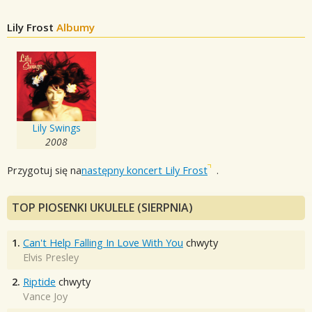
Lily Frost
Albumy
Lily Swings
2008
Przygotuj się na
następny koncert Lily Frost
.
TOP PIOSENKI UKULELE (SIERPNIA)
1.
Can't Help Falling In Love With You
chwyty
Elvis Presley
2.
Riptide
chwyty
Vance Joy