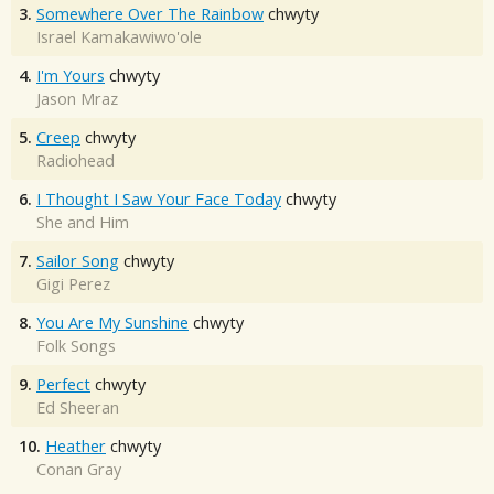
3.
Somewhere Over The Rainbow
chwyty
Israel Kamakawiwo'ole
4.
I'm Yours
chwyty
Jason Mraz
5.
Creep
chwyty
Radiohead
6.
I Thought I Saw Your Face Today
chwyty
She and Him
7.
Sailor Song
chwyty
Gigi Perez
8.
You Are My Sunshine
chwyty
Folk Songs
9.
Perfect
chwyty
Ed Sheeran
10.
Heather
chwyty
Conan Gray