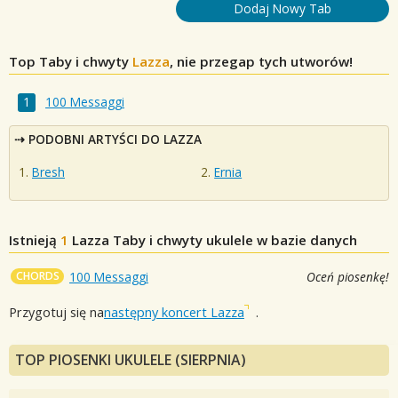
Dodaj Nowy Tab
Top Taby i chwyty
Lazza
, nie przegap tych utworów!
100 Messaggi
PODOBNI ARTYŚCI DO LAZZA
Bresh
Ernia
Istnieją
1
Lazza
Taby i chwyty ukulele w bazie danych
CHORDS
100 Messaggi
Oceń piosenkę!
Przygotuj się na
następny koncert Lazza
.
TOP PIOSENKI UKULELE (SIERPNIA)