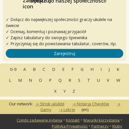
Dołącz do naszej społeczności!
✓ Dołącz do największej społeczności graczy ukulele na
świecie
✓ Oceniaj, komentuj i poznawaj przyjaciół
✓ Zapisz tabulatury do swojego śpiewnika
✓ Przyczyniaj się do powstawania tabulatur, coverów, itp.
Zarejestruj
0-9
A
B
C
D
E
F
G
H
I
J
K
L
M
N
O
P
Q
R
S
T
U
V
W
X
Y
Z
Our network:
Stroik ukulele
Notacja Chwytów
Gamy
Lekcje
(en)
•
•
•
Często zadawane pytania
Kontakt
Warunki korzystania
•
•
Polityka Prywatności
Partnerzy
Kluby