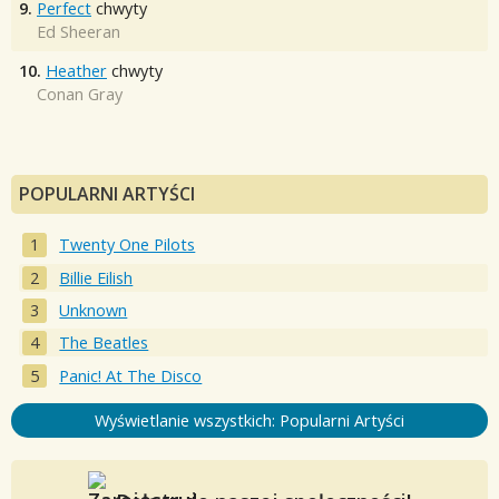
9.
Perfect
chwyty
Ed Sheeran
10.
Heather
chwyty
Conan Gray
POPULARNI ARTYŚCI
Twenty One Pilots
Billie Eilish
Unknown
The Beatles
Panic! At The Disco
Wyświetlanie wszystkich: Popularni Artyści