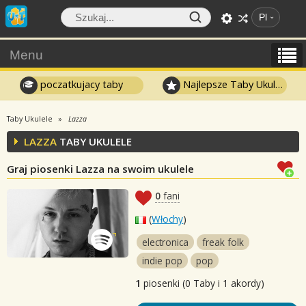
Pl
Menu
poczatkujacy taby
Najlepsze Taby Ukulele
Taby Ukulele
Lazza
LAZZA
TABY UKULELE
Graj piosenki Lazza na swoim ukulele
0
fani
(
Włochy
)
electronica
freak folk
indie pop
pop
1
piosenki (0 Taby i 1 akordy)