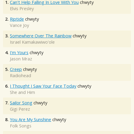
1.
Can't Help Falling In Love With You
chwyty
Elvis Presley
2.
Riptide
chwyty
Vance Joy
3.
Somewhere Over The Rainbow
chwyty
Israel Kamakawiwo'ole
4.
I'm Yours
chwyty
Jason Mraz
5.
Creep
chwyty
Radiohead
6.
I Thought I Saw Your Face Today
chwyty
She and Him
7.
Sailor Song
chwyty
Gigi Perez
8.
You Are My Sunshine
chwyty
Folk Songs