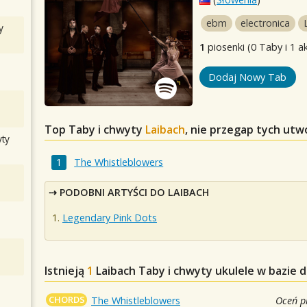
ebm
electronica
y
1
piosenki (0 Taby i 1 a
Dodaj Nowy Tab
Top Taby i chwyty
Laibach
, nie przegap tych utw
ty
The Whistleblowers
PODOBNI ARTYŚCI DO LAIBACH
Legendary Pink Dots
Istnieją
1
Laibach
Taby i chwyty ukulele w bazie 
CHORDS
The Whistleblowers
Oceń p