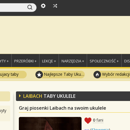
TY +
PRZERÓBKI +
LEKCJE +
NARZĘDZIA +
SPOŁECZNOŚĆ +
DI
ujacy taby
Najlepsze Taby Ukulele
Wybór redakcji
LAIBACH
TABY UKULELE
Graj piosenki Laibach na swoim ukulele
yty
0
fani
(
Słowenia
)