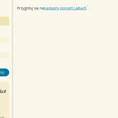
Przygotuj się na
następny koncert Laibach
.
ści
ci!