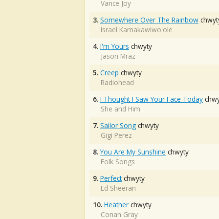
Vance Joy
3.
Somewhere Over The Rainbow
chwyt
Israel Kamakawiwo'ole
4.
I'm Yours
chwyty
Jason Mraz
5.
Creep
chwyty
Radiohead
6.
I Thought I Saw Your Face Today
chwy
She and Him
7.
Sailor Song
chwyty
Gigi Perez
8.
You Are My Sunshine
chwyty
Folk Songs
9.
Perfect
chwyty
Ed Sheeran
10.
Heather
chwyty
Conan Gray