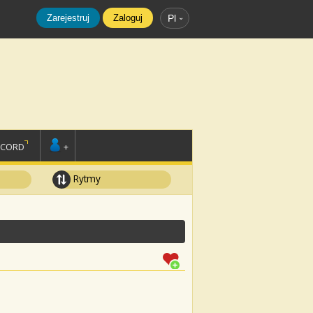
Zarejestruj
Zaloguj
Pl
SCORD
+
Rytmy