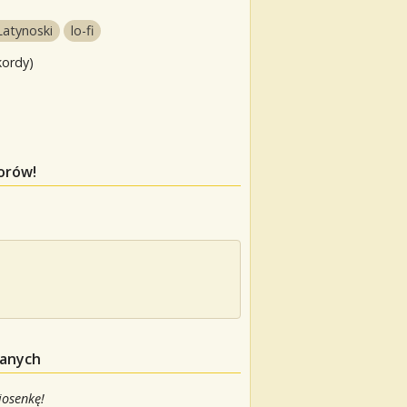
Latynoski
lo-fi
kordy)
orów!
danych
iosenkę!