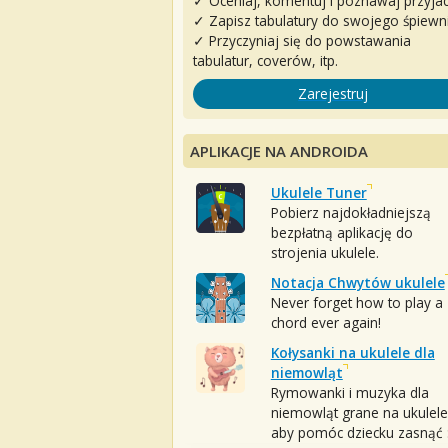
✓ Oceniaj, komentuj i poznawaj przyjac
✓ Zapisz tabulatury do swojego śpiewn
✓ Przyczyniaj się do powstawania
tabulatur, coverów, itp.
Zarejestruj
APLIKACJE NA ANDROIDA
Ukulele Tuner
Pobierz najdokładniejszą
bezpłatną aplikację do
strojenia ukulele.
Notacja Chwytów ukulele
Never forget how to play a
chord ever again!
Kołysanki na ukulele dla
niemowląt
Rymowanki i muzyka dla
niemowląt grane na ukulele
aby pomóc dziecku zasnąć :