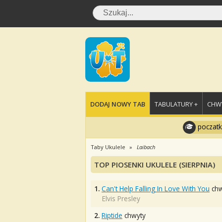
DODAJ NOWY TAB
TABULATURY +
CHWY
poczatk
Taby Ukulele
Laibach
TOP PIOSENKI UKULELE (SIERPNIA)
1.
Can't Help Falling In Love With You
chw
Elvis Presley
2.
Riptide
chwyty