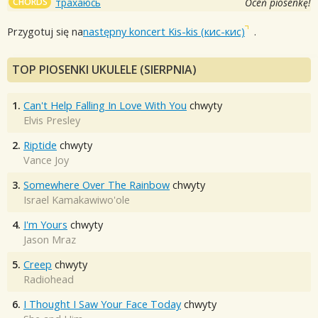
CHORDS
трахаюсь
Oceń piosenkę!
Przygotuj się na
następny koncert Kis-kis (кис-кис)
.
TOP PIOSENKI UKULELE (SIERPNIA)
1.
Can't Help Falling In Love With You
chwyty
Elvis Presley
2.
Riptide
chwyty
Vance Joy
3.
Somewhere Over The Rainbow
chwyty
Israel Kamakawiwo'ole
4.
I'm Yours
chwyty
Jason Mraz
5.
Creep
chwyty
Radiohead
6.
I Thought I Saw Your Face Today
chwyty