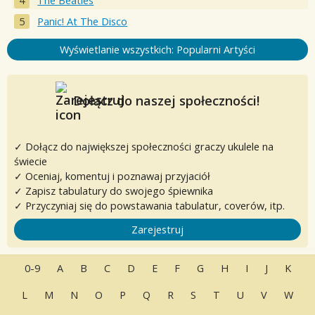
The Beatles
Panic! At The Disco
Wyświetlanie wszystkich: Popularni Artyści
Dołącz do naszej społeczności!
✓ Dołącz do największej społeczności graczy ukulele na
świecie
✓ Oceniaj, komentuj i poznawaj przyjaciół
✓ Zapisz tabulatury do swojego śpiewnika
✓ Przyczyniaj się do powstawania tabulatur, coverów, itp.
Zarejestruj
0-9
A
B
C
D
E
F
G
H
I
J
K
L
M
N
O
P
Q
R
S
T
U
V
W