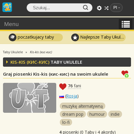
Pl
Menu
poczatkujacy taby
Najlepsze Taby Ukulele
Taby Ukulele
Kis-kis (кис-кис)
KIS-KIS (КИС-КИС)
TABY UKULELE
Graj piosenki Kis-kis (кис-кис) na swoim ukulele
76
fani
(
Rosja
)
muzykę alternatywną
dream pop
humour
indie
lo-fi
4
piosenki (0 Taby i 4 akordy)