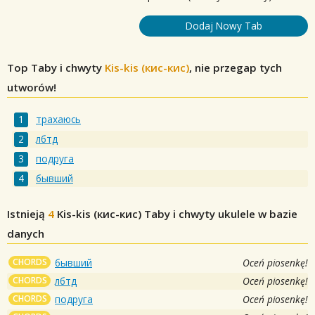
Dodaj Nowy Tab
Top Taby i chwyty
Kis-kis (кис-кис)
, nie przegap tych
utworów!
трахаюсь
лбтд
подруга
бывший
Istnieją
4
Kis-kis (кис-кис)
Taby i chwyty ukulele w bazie
danych
CHORDS
бывший
Oceń piosenkę!
CHORDS
лбтд
Oceń piosenkę!
CHORDS
подруга
Oceń piosenkę!