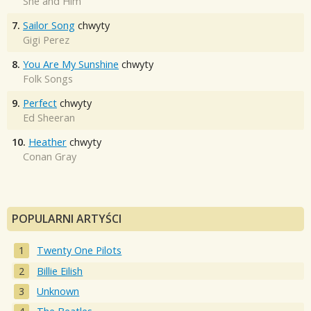
She and Him
7.
Sailor Song
chwyty
Gigi Perez
8.
You Are My Sunshine
chwyty
Folk Songs
9.
Perfect
chwyty
Ed Sheeran
10.
Heather
chwyty
Conan Gray
POPULARNI ARTYŚCI
Twenty One Pilots
Billie Eilish
Unknown