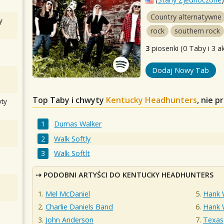
Country alternatywne
y
rock
southern rock
3
piosenki (0 Taby i 3 a
Dodaj Nowy Tab
Top Taby i chwyty
Kentucky Headhunters
, nie 
ty
Dumas Walker
Walk Softly
Walk Softlt
PODOBNI ARTYŚCI DO KENTUCKY HEADHUNTERS
Mel McDaniel
Hank W
Charlie Daniels Band
Hank W
John Anderson
Texas