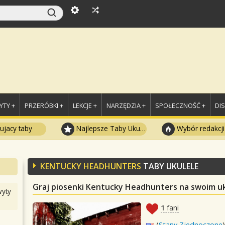
TY +
PRZERÓBKI +
LEKCJE +
NARZĘDZIA +
SPOŁECZNOŚĆ +
DI
ujacy taby
Najlepsze Taby Ukulele
Wybór redakcji
KENTUCKY HEADHUNTERS
TABY UKULELE
Graj piosenki Kentucky Headhunters na swoim u
yty
1
fani
(
Stany Zjednoczone
)