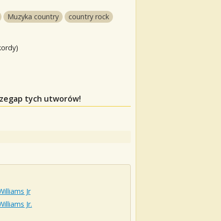
Muzyka country
country rock
kordy)
przegap tych utworów!
illiams Jr
illiams Jr.