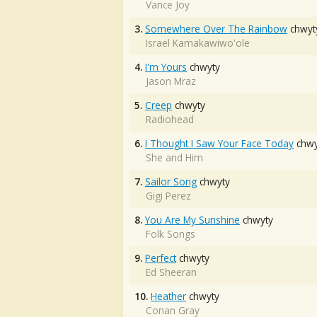
Vance Joy
3.
Somewhere Over The Rainbow
chwyt
Israel Kamakawiwo'ole
4.
I'm Yours
chwyty
Jason Mraz
5.
Creep
chwyty
Radiohead
6.
I Thought I Saw Your Face Today
chwy
She and Him
7.
Sailor Song
chwyty
Gigi Perez
8.
You Are My Sunshine
chwyty
Folk Songs
9.
Perfect
chwyty
Ed Sheeran
10.
Heather
chwyty
Conan Gray