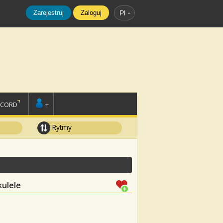
Zarejestruj
Zaloguj
Pl
SCORD
+
Rytmy
kulele