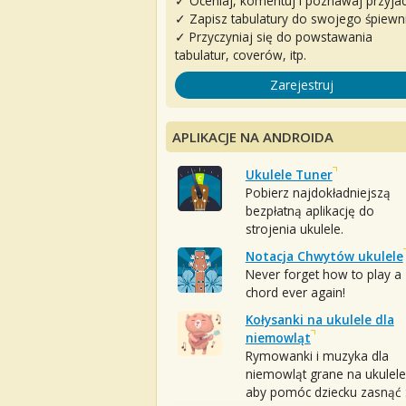
✓ Oceniaj, komentuj i poznawaj przyjac
✓ Zapisz tabulatury do swojego śpiewn
✓ Przyczyniaj się do powstawania
tabulatur, coverów, itp.
Zarejestruj
APLIKACJE NA ANDROIDA
Ukulele Tuner
Pobierz najdokładniejszą
bezpłatną aplikację do
strojenia ukulele.
Notacja Chwytów ukulele
Never forget how to play a
chord ever again!
Kołysanki na ukulele dla
niemowląt
Rymowanki i muzyka dla
niemowląt grane na ukulele
aby pomóc dziecku zasnąć :