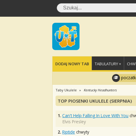
DODAJ NOWY TAB
TABULATURY +
CHWY
poczatk
Taby Ukulele
Kentucky Headhunters
TOP PIOSENKI UKULELE (SIERPNIA)
1.
Can't Help Falling In Love With You
chw
Elvis Presley
2.
Riptide
chwyty