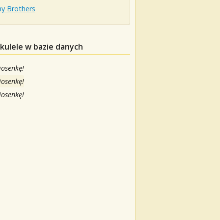
my Brothers
kulele w bazie danych
iosenkę!
iosenkę!
iosenkę!