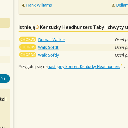
Hank Williams
Bella
Istnieją
3
Kentucky Headhunters
Taby i chwyty u
CHORDS
Dumas Walker
Oceń p
CHORDS
Walk Softlt
Oceń p
CHORDS
Walk Softly
Oceń p
Przygotuj się na
następny koncert Kentucky Headhunters
.
ści
ci!