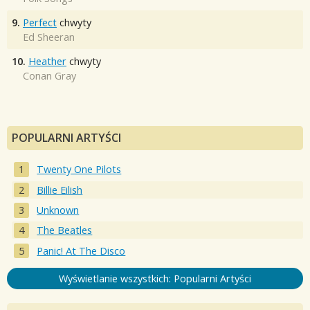
9.
Perfect
chwyty
Ed Sheeran
10.
Heather
chwyty
Conan Gray
POPULARNI ARTYŚCI
Twenty One Pilots
Billie Eilish
Unknown
The Beatles
Panic! At The Disco
Wyświetlanie wszystkich: Popularni Artyści