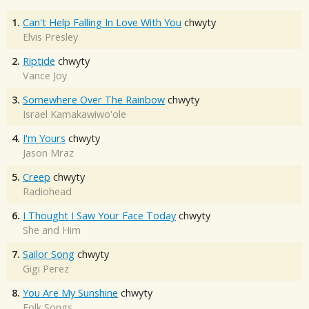
1.
Can't Help Falling In Love With You
chwyty
Elvis Presley
2.
Riptide
chwyty
Vance Joy
3.
Somewhere Over The Rainbow
chwyty
Israel Kamakawiwo'ole
4.
I'm Yours
chwyty
Jason Mraz
5.
Creep
chwyty
Radiohead
6.
I Thought I Saw Your Face Today
chwyty
She and Him
7.
Sailor Song
chwyty
Gigi Perez
8.
You Are My Sunshine
chwyty
Folk Songs