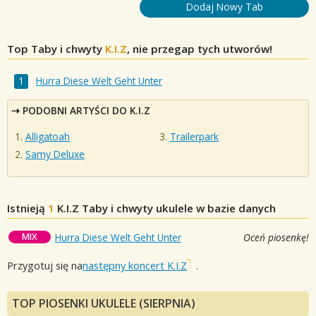
Dodaj Nowy Tab
Top Taby i chwyty
K.I.Z
, nie przegap tych utworów!
Hurra Diese Welt Geht Unter
PODOBNI ARTYŚCI DO K.I.Z
Alligatoah
Trailerpark
Samy Deluxe
Istnieją
1
K.I.Z
Taby i chwyty ukulele w bazie danych
MIX
Hurra Diese Welt Geht Unter
Oceń piosenkę!
Przygotuj się na
następny koncert K.I.Z
.
TOP PIOSENKI UKULELE (SIERPNIA)