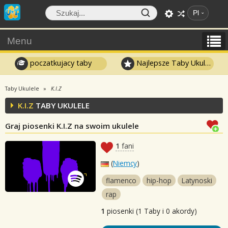
Pl
Menu
poczatkujacy taby
Najlepsze Taby Ukulele
Taby Ukulele
K.I.Z
K.I.Z
TABY UKULELE
Graj piosenki K.I.Z na swoim ukulele
1
fani
(
Niemcy
)
flamenco
hip-hop
Latynoski
rap
1
piosenki (1 Taby i 0 akordy)