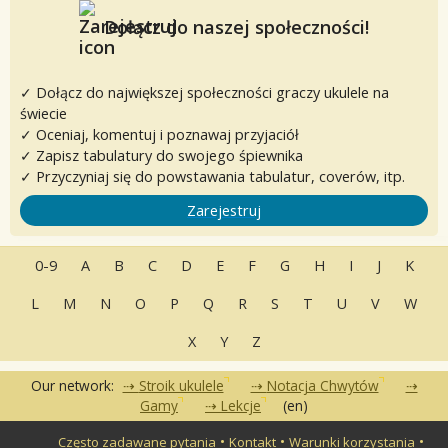
Dołącz do naszej społeczności!
✓ Dołącz do największej społeczności graczy ukulele na
świecie
✓ Oceniaj, komentuj i poznawaj przyjaciół
✓ Zapisz tabulatury do swojego śpiewnika
✓ Przyczyniaj się do powstawania tabulatur, coverów, itp.
Zarejestruj
0-9
A
B
C
D
E
F
G
H
I
J
K
L
M
N
O
P
Q
R
S
T
U
V
W
X
Y
Z
Our network:
Stroik ukulele
Notacja Chwytów
Gamy
Lekcje
(en)
•
•
•
Często zadawane pytania
Kontakt
Warunki korzystania