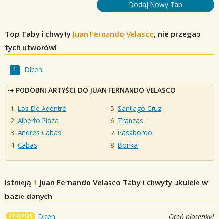
Dodaj Nowy Tab
Top Taby i chwyty
Juan Fernando Velasco
, nie przegap
tych utworów!
Dicen
PODOBNI ARTYŚCI DO JUAN FERNANDO VELASCO
Los De Adentro
Santiago Cruz
Alberto Plaza
Tranzas
Andres Cabas
Pasabordo
Cabas
Bonka
Istnieją
1
Juan Fernando Velasco
Taby i chwyty ukulele w
bazie danych
CHORDS
Dicen
Oceń piosenkę!