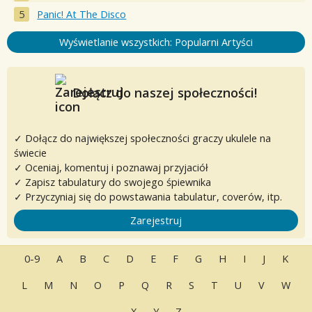
Panic! At The Disco
Wyświetlanie wszystkich: Popularni Artyści
Dołącz do naszej społeczności!
✓ Dołącz do największej społeczności graczy ukulele na
świecie
✓ Oceniaj, komentuj i poznawaj przyjaciół
✓ Zapisz tabulatury do swojego śpiewnika
✓ Przyczyniaj się do powstawania tabulatur, coverów, itp.
Zarejestruj
0-9
A
B
C
D
E
F
G
H
I
J
K
L
M
N
O
P
Q
R
S
T
U
V
W
X
Y
Z