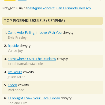
Przygotuj się na
następny koncert Juan Fernando Velasco
.
TOP PIOSENKI UKULELE (SIERPNIA)
1.
Can't Help Falling In Love With You
chwyty
Elvis Presley
2.
Riptide
chwyty
Vance Joy
3.
Somewhere Over The Rainbow
chwyty
Israel Kamakawiwo'ole
4.
I'm Yours
chwyty
Jason Mraz
5.
Creep
chwyty
Radiohead
6.
I Thought I Saw Your Face Today
chwyty
She and Him