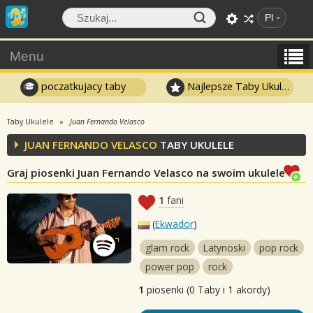
Pl
Menu
poczatkujacy taby
Najlepsze Taby Ukulele
Taby Ukulele
Juan Fernando Velasco
JUAN FERNANDO VELASCO
TABY UKULELE
Graj piosenki Juan Fernando Velasco na swoim ukulele
1
fani
(
Ekwador
)
glam rock
Latynoski
pop rock
power pop
rock
1
piosenki (0 Taby i 1 akordy)