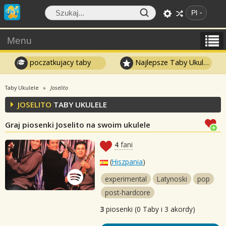
Pl
Menu
poczatkujacy taby
Najlepsze Taby Ukulele
Taby Ukulele
Joselito
JOSELITO
TABY UKULELE
Graj piosenki Joselito na swoim ukulele
4
fani
(
Hiszpania
)
experimental
Latynoski
pop
post-hardcore
3
piosenki (0 Taby i 3 akordy)