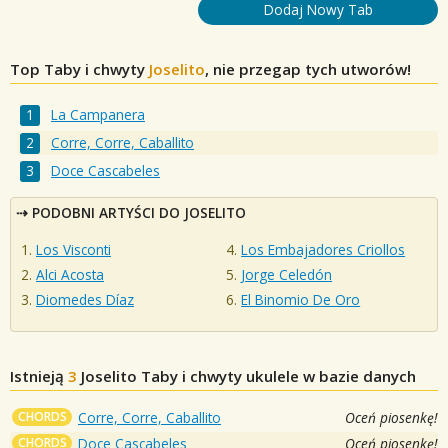
Dodaj Nowy Tab
Top Taby i chwyty
Joselito
, nie przegap tych utworów!
La Campanera
Corre, Corre, Caballito
Doce Cascabeles
PODOBNI ARTYŚCI DO JOSELITO
Los Visconti
Los Embajadores Criollos
Alci Acosta
Jorge Celedón
Diomedes Díaz
El Binomio De Oro
Istnieją
3
Joselito
Taby i chwyty ukulele w bazie danych
CHORDS
Corre, Corre, Caballito
Oceń piosenkę!
CHORDS
Doce Cascabeles
Oceń piosenkę!