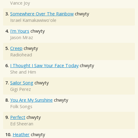
Vance Joy
3.
Somewhere Over The Rainbow
chwyty
Israel Kamakawiwo'ole
4.
I'm Yours
chwyty
Jason Mraz
5.
Creep
chwyty
Radiohead
6.
I Thought I Saw Your Face Today
chwyty
She and Him
7.
Sailor Song
chwyty
Gigi Perez
8.
You Are My Sunshine
chwyty
Folk Songs
9.
Perfect
chwyty
Ed Sheeran
10.
Heather
chwyty