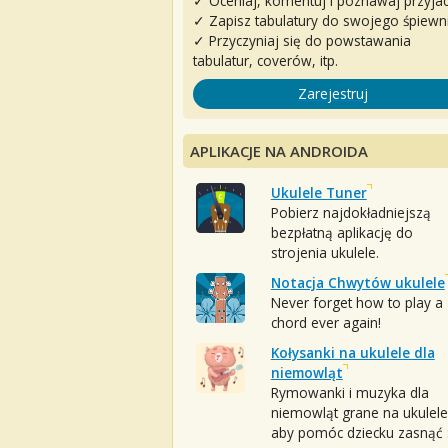
✓ Oceniaj, komentuj i poznawaj przyjac
✓ Zapisz tabulatury do swojego śpiewn
✓ Przyczyniaj się do powstawania
tabulatur, coverów, itp.
Zarejestruj
APLIKACJE NA ANDROIDA
Ukulele Tuner
Pobierz najdokładniejszą
bezpłatną aplikację do
strojenia ukulele.
Notacja Chwytów ukulele
Never forget how to play a
chord ever again!
Kołysanki na ukulele dla
niemowląt
Rymowanki i muzyka dla
niemowląt grane na ukulele
aby pomóc dziecku zasnąć :