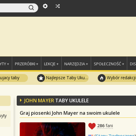
TY +
PRZERÓBKI +
LEKCJE +
NARZĘDZIA +
SPOŁECZNOŚĆ +
DI
ujacy taby
Najlepsze Taby Ukulele
Wybór redakcji
JOHN MAYER
TABY UKULELE
Graj piosenki John Mayer na swoim ukulele
yty
286
fani
(
Stany Zjednoczone
)