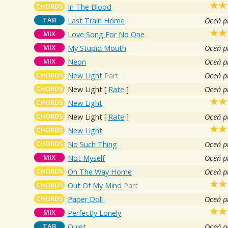
CHORDS
In The Blood
TAB
Last Train Home
Oceń p
MIX
Love Song For No One
MIX
My Stupid Mouth
Oceń p
MIX
Neon
Oceń p
CHORDS
New Light
Part
Oceń p
CHORDS
New Light
[
Rate
]
Oceń p
CHORDS
New Light
CHORDS
New Light
[
Rate
]
Oceń p
CHORDS
New Light
CHORDS
No Such Thing
Oceń p
MIX
Not Myself
Oceń p
CHORDS
On The Way Home
Oceń p
CHORDS
Out Of My Mind
Part
CHORDS
Paper Doll
Oceń p
MIX
Perfectly Lonely
TAB
Quiet
Oceń p