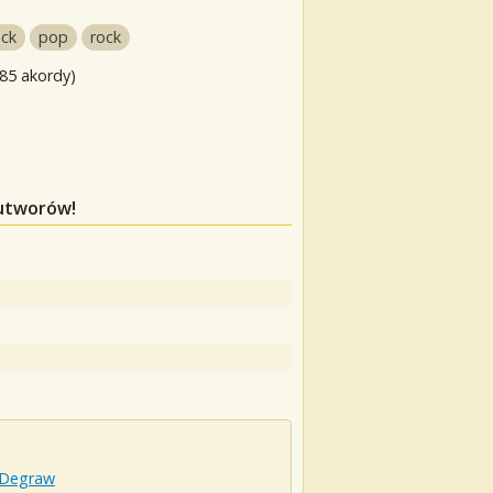
ock
pop
rock
 85 akordy)
 utworów!
 Degraw