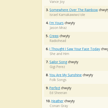
Vance Joy
3.
Somewhere Over The Rainbow
chwyt
Israel Kamakawiwo'ole
4.
I'm Yours
chwyty
Jason Mraz
5.
Creep
chwyty
Radiohead
6.
I Thought I Saw Your Face Today
chwy
She and Him
7.
Sailor Song
chwyty
Gigi Perez
8.
You Are My Sunshine
chwyty
Folk Songs
9.
Perfect
chwyty
Ed Sheeran
10.
Heather
chwyty
Conan Gray