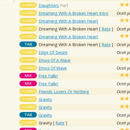
CHORDS
Daughters
Part
CHORDS
Dreaming With A Broken Heart Intro
Oceń p
CHORDS
Dreaming With A Broken Heart
CHORDS
Dreaming With A Broken Heart
[
Rate
]
Oceń p
CHORDS
Dreaming With A Broken Heart
TAB
Dreaming With A Broken Heart
[
Rate
]
Oceń p
CHORDS
Edge Of Desire
Oceń p
CHORDS
Emoji Of A Wave
CHORDS
Emoji Of Wave
Oceń p
MIX
Free Fallin
MIX
Free Fallin'
Oceń p
CHORDS
Friends Lovers Or Nothing
Oceń p
CHORDS
Gravity
CHORDS
Gravity
TAB
Gravity
Oceń p
CHORDS
Gravity
[
Rate
]
Oceń p