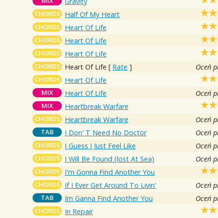
MIX
Gravity
CHORDS
Half Of My Heart
CHORDS
Heart Of Life
CHORDS
Heart Of Life
CHORDS
Heart Of Life
CHORDS
Heart Of Life
[
Rate
]
Oceń p
CHORDS
Heart Of Life
MIX
Heart Of Life
Oceń p
MIX
Heartbreak Warfare
CHORDS
Heartbreak Warfare
Oceń p
TAB
I Don' T Need No Doctor
Oceń p
CHORDS
I Guess I Just Feel Like
Oceń p
CHORDS
I Will Be Found (lost At Sea)
Oceń p
CHORDS
I'm Gonna Find Another You
CHORDS
If I Ever Get Around To Livin'
Oceń p
TAB
Im Ganna Find Another You
Oceń p
CHORDS
In Repair