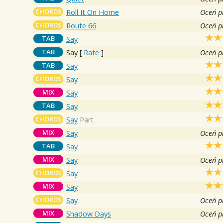
CHORDS
Roll It On Home
Oceń p
CHORDS
Route 66
Oceń p
TAB
Say
TAB
Say
[
Rate
]
Oceń p
TAB
Say
CHORDS
Say
MIX
Say
TAB
Say
CHORDS
Say
Part
MIX
Say
Oceń p
TAB
Say
MIX
Say
Oceń p
CHORDS
Say
MIX
Say
CHORDS
Say
Oceń p
MIX
Shadow Days
Oceń p