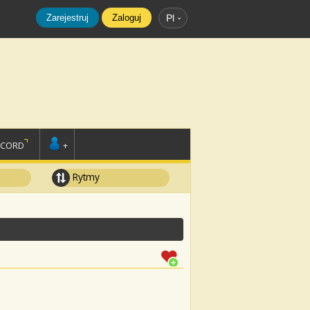
Zarejestruj
Zaloguj
Pl
SCORD
+
Rytmy