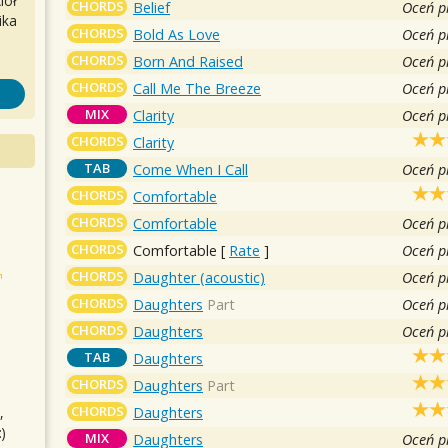
iół
CHORDS
Belief
Oceń p
ika
CHORDS
Bold As Love
Oceń p
CHORDS
Born And Raised
Oceń p
CHORDS
Call Me The Breeze
Oceń p
MIX
Clarity
Oceń p
CHORDS
Clarity
TAB
Come When I Call
Oceń p
CHORDS
Comfortable
CHORDS
Comfortable
Oceń p
CHORDS
Comfortable
[
Rate
]
Oceń p
CHORDS
Daughter (acoustic)
Oceń p
CHORDS
Daughters
Part
Oceń p
CHORDS
Daughters
Oceń p
TAB
Daughters
CHORDS
Daughters
Part
CHORDS
Daughters
,
)
MIX
Daughters
Oceń p