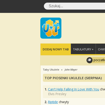
DODAJ NOWY TAB
TABULATURY +
CHWY
poczatk
Taby Ukulele
John Mayer
TOP PIOSENKI UKULELE (SIERPNIA)
1.
Can't Help Falling In Love With You
chw
Elvis Presley
2.
Riptide
chwyty