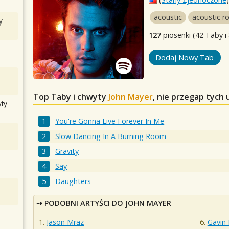
acoustic
acoustic r
y
127
piosenki (42 Taby i
Dodaj Nowy Tab
Top Taby i chwyty
John Mayer
, nie przegap tych
ty
You're Gonna Live Forever In Me
Slow Dancing In A Burning Room
Gravity
Say
Daughters
PODOBNI ARTYŚCI DO JOHN MAYER
Jason Mraz
Gavin