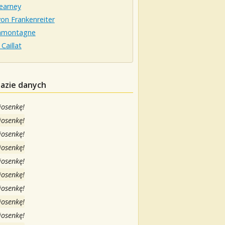
earney
on Frankenreiter
amontagne
 Caillat
bazie danych
iosenkę!
iosenkę!
iosenkę!
iosenkę!
iosenkę!
iosenkę!
iosenkę!
iosenkę!
iosenkę!