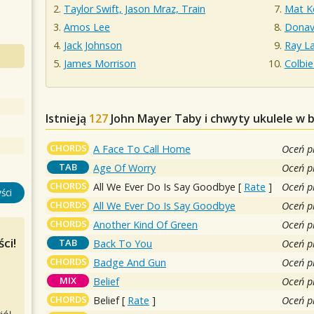
Taylor Swift, Jason Mraz, Train
Mat K
Amos Lee
Donav
Jack Johnson
Ray L
James Morrison
Colbie
Istnieją
127
John Mayer
Taby i chwyty ukulele w 
CHORDS
A Face To Call Home
Oceń p
TAB
Age Of Worry
Oceń p
CHORDS
All We Ever Do Is Say Goodbye
[
Rate
]
Oceń p
ści
CHORDS
All We Ever Do Is Say Goodbye
Oceń p
CHORDS
Another Kind Of Green
Oceń p
ci!
TAB
Back To You
Oceń p
CHORDS
Badge And Gun
Oceń p
MIX
Belief
Oceń p
CHORDS
Belief
[
Rate
]
Oceń p