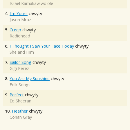
Israel Kamakawiwo'ole
4.
I'm Yours
chwyty
Jason Mraz
5.
Creep
chwyty
Radiohead
6.
I Thought I Saw Your Face Today
chwyty
She and Him
7.
Sailor Song
chwyty
Gigi Perez
8.
You Are My Sunshine
chwyty
Folk Songs
9.
Perfect
chwyty
Ed Sheeran
10.
Heather
chwyty
Conan Gray