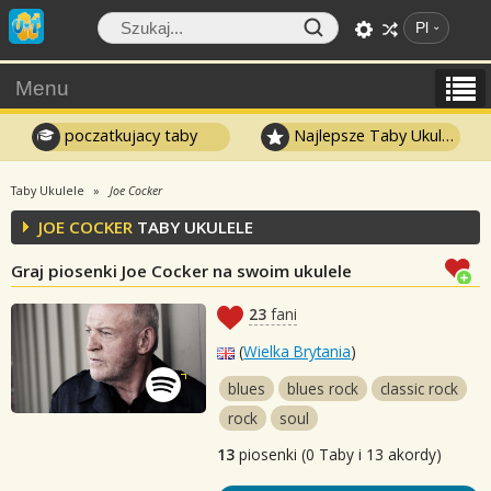
Pl
Menu
poczatkujacy taby
Najlepsze Taby Ukulele
Taby Ukulele
Joe Cocker
JOE COCKER
TABY UKULELE
Graj piosenki Joe Cocker na swoim ukulele
23
fani
(
Wielka Brytania
)
blues
blues rock
classic rock
rock
soul
13
piosenki (0 Taby i 13 akordy)