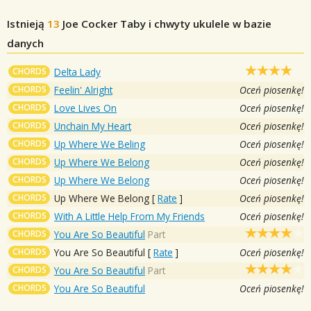
Istnieją
13
Joe Cocker
Taby i chwyty ukulele w bazie
danych
CHORDS
Delta Lady
CHORDS
Feelin' Alright
Oceń piosenkę!
CHORDS
Love Lives On
Oceń piosenkę!
CHORDS
Unchain My Heart
Oceń piosenkę!
CHORDS
Up Where We Beling
Oceń piosenkę!
CHORDS
Up Where We Belong
Oceń piosenkę!
CHORDS
Up Where We Belong
Oceń piosenkę!
CHORDS
Up Where We Belong
[
Rate
]
Oceń piosenkę!
CHORDS
With A Little Help From My Friends
Oceń piosenkę!
CHORDS
You Are So Beautiful
Part
CHORDS
You Are So Beautiful
[
Rate
]
Oceń piosenkę!
CHORDS
You Are So Beautiful
Part
CHORDS
You Are So Beautiful
Oceń piosenkę!