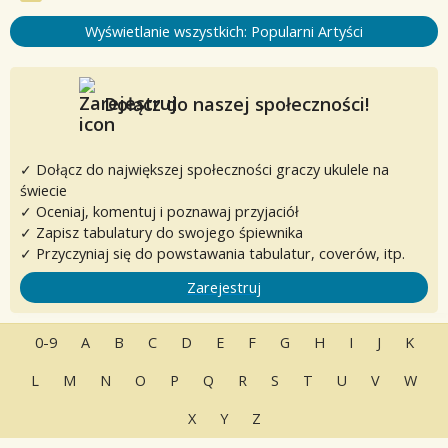
Wyświetlanie wszystkich: Popularni Artyści
Dołącz do naszej społeczności!
✓ Dołącz do największej społeczności graczy ukulele na
świecie
✓ Oceniaj, komentuj i poznawaj przyjaciół
✓ Zapisz tabulatury do swojego śpiewnika
✓ Przyczyniaj się do powstawania tabulatur, coverów, itp.
Zarejestruj
0-9
A
B
C
D
E
F
G
H
I
J
K
L
M
N
O
P
Q
R
S
T
U
V
W
X
Y
Z