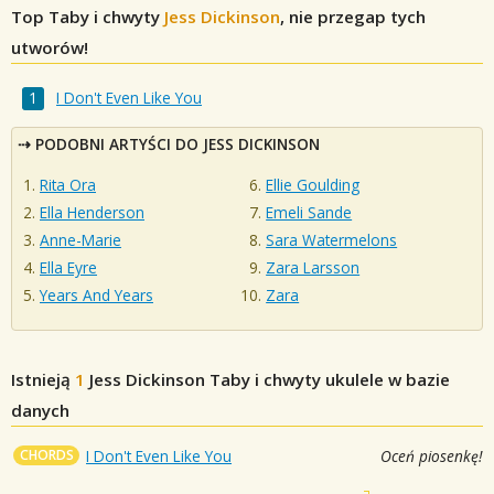
Top Taby i chwyty
Jess Dickinson
, nie przegap tych
utworów!
I Don't Even Like You
PODOBNI ARTYŚCI DO JESS DICKINSON
Rita Ora
Ellie Goulding
Ella Henderson
Emeli Sande
Anne-Marie
Sara Watermelons
Ella Eyre
Zara Larsson
Years And Years
Zara
Istnieją
1
Jess Dickinson
Taby i chwyty ukulele w bazie
danych
CHORDS
I Don't Even Like You
Oceń piosenkę!