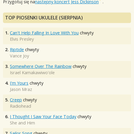
Przygotuj się na
następny koncert Jess Dickinson
.
TOP PIOSENKI UKULELE (SIERPNIA)
1.
Can't Help Falling In Love With You
chwyty
Elvis Presley
2.
Riptide
chwyty
Vance Joy
3.
Somewhere Over The Rainbow
chwyty
Israel Kamakawiwo'ole
4.
I'm Yours
chwyty
Jason Mraz
5.
Creep
chwyty
Radiohead
6.
I Thought I Saw Your Face Today
chwyty
She and Him
7.
Sailor Song
chwyty