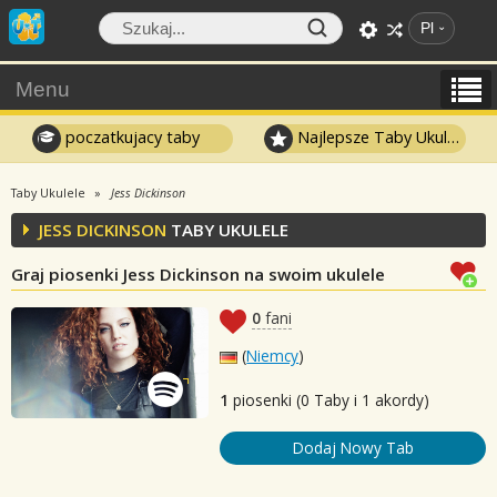
Pl
Menu
poczatkujacy taby
Najlepsze Taby Ukulele
Taby Ukulele
Jess Dickinson
JESS DICKINSON
TABY UKULELE
Graj piosenki Jess Dickinson na swoim ukulele
0
fani
(
Niemcy
)
1
piosenki (0 Taby i 1 akordy)
Dodaj Nowy Tab