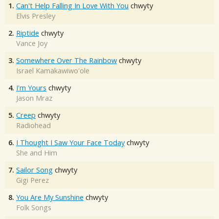
1.
Can't Help Falling In Love With You
chwyty
Elvis Presley
2.
Riptide
chwyty
Vance Joy
3.
Somewhere Over The Rainbow
chwyty
Israel Kamakawiwo'ole
4.
I'm Yours
chwyty
Jason Mraz
5.
Creep
chwyty
Radiohead
6.
I Thought I Saw Your Face Today
chwyty
She and Him
7.
Sailor Song
chwyty
Gigi Perez
8.
You Are My Sunshine
chwyty
Folk Songs