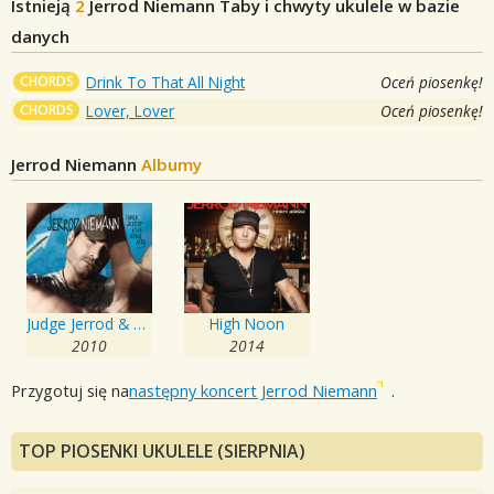
Istnieją
2
Jerrod Niemann
Taby i chwyty ukulele w bazie
danych
CHORDS
Drink To That All Night
Oceń piosenkę!
CHORDS
Lover, Lover
Oceń piosenkę!
Jerrod Niemann
Albumy
Judge Jerrod & The Hung Jury
High Noon
2010
2014
Przygotuj się na
następny koncert Jerrod Niemann
.
TOP PIOSENKI UKULELE (SIERPNIA)