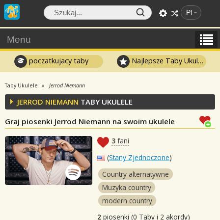
Pl
Menu
poczatkujacy taby
Najlepsze Taby Ukulele
Taby Ukulele
Jerrod Niemann
JERROD NIEMANN
TABY UKULELE
Graj piosenki Jerrod Niemann na swoim ukulele
3
fani
(
Stany Zjednoczone
)
Country alternatywne
Muzyka country
modern country
2
piosenki (0 Taby i 2 akordy)