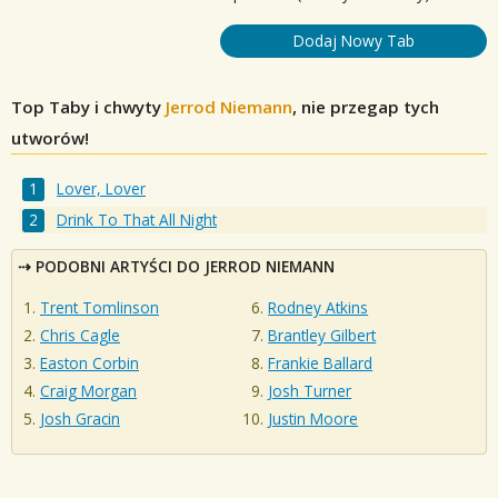
Dodaj Nowy Tab
Top Taby i chwyty
Jerrod Niemann
, nie przegap tych
utworów!
Lover, Lover
Drink To That All Night
PODOBNI ARTYŚCI DO JERROD NIEMANN
Trent Tomlinson
Rodney Atkins
Chris Cagle
Brantley Gilbert
Easton Corbin
Frankie Ballard
Craig Morgan
Josh Turner
Josh Gracin
Justin Moore