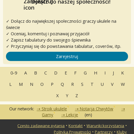
Dołącz do naszej społeczności!
✓ Dołącz do największej społeczności graczy ukulele na
świecie
✓ Oceniaj, komentuj i poznawaj przyjaciół
✓ Zapisz tabulatury do swojego śpiewnika
✓ Przyczyniaj się do powstawania tabulatur, coverów, itp.
Zarejestruj
0-9
A
B
C
D
E
F
G
H
I
J
K
L
M
N
O
P
Q
R
S
T
U
V
W
X
Y
Z
Our network:
Stroik ukulele
Notacja Chwytów
Gamy
Lekcje
(en)
•
•
•
Często zadawane pytania
Kontakt
Warunki korzystania
•
•
Polityka Prywatności
Partnerzy
Kluby