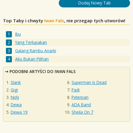
Dodaj Nowy Tab
Top Taby i chwyty
Iwan Fals
, nie przegap tych utworów!
Ibu
Yang Terlupakan
Galang Rambu Anarki
Aku Bukan Pilihan
PODOBNI ARTYŚCI DO IWAN FALS
Slank
Superman Is Dead
Gigi
Padi
Nidji
Peterpan
Dewa
ADA Band
Dewa 19
Sheila On 7