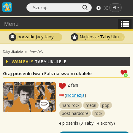
Pl
Menu
poczatkujacy taby
Najlepsze Taby Ukulele
Taby Ukulele
Iwan Fals
IWAN FALS
TABY UKULELE
Graj piosenki Iwan Fals na swoim ukulele
2
fani
(
Indonezja
)
hard rock
metal
pop
post-hardcore
rock
4
piosenki (0 Taby i 4 akordy)