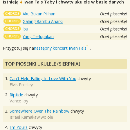
Istnieją
4
Iwan Fals
Taby i chwyty ukulele w bazie danych
CHORDS
Aku Bukan Pilihan
Oceń piosenkę!
CHORDS
Galang Rambu Anarki
Oceń piosenkę!
CHORDS
Ibu
Oceń piosenkę!
CHORDS
Yang Terlupakan
Oceń piosenkę!
Przygotuj się na
następny koncert Iwan Fals
.
TOP PIOSENKI UKULELE (SIERPNIA)
1.
Can't Help Falling In Love With You
chwyty
Elvis Presley
2.
Riptide
chwyty
Vance Joy
3.
Somewhere Over The Rainbow
chwyty
Israel Kamakawiwo'ole
4.
I'm Yours
chwyty