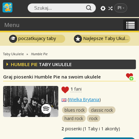
Pl
Menu
poczatkujacy taby
Najlepsze Taby Ukulele
Taby Ukulele
Humble Pie
HUMBLE PIE
TABY UKULELE
Graj piosenki Humble Pie na swoim ukulele
1
fani
(
Wielka Brytania
)
blues rock
classic rock
hard rock
rock
2
piosenki (1 Taby i 1 akordy)