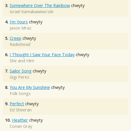
3.
Somewhere Over The Rainbow
chwyty
Israel Kamakawiwo'ole
4.
I'm Yours
chwyty
Jason Mraz
5.
Creep
chwyty
Radiohead
6.
I Thought I Saw Your Face Today
chwyty
She and Him
7.
Sailor Song
chwyty
Gigi Perez
8.
You Are My Sunshine
chwyty
Folk Songs
9.
Perfect
chwyty
Ed Sheeran
10.
Heather
chwyty
Conan Gray