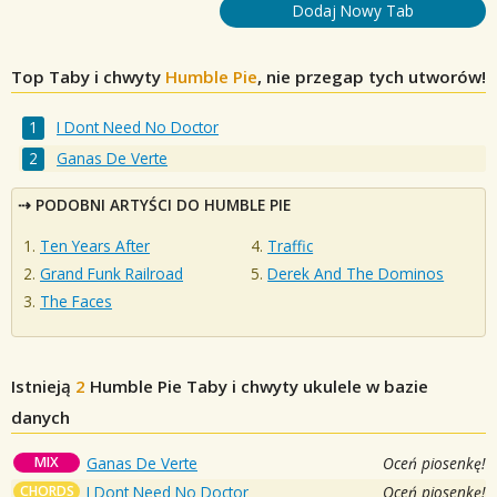
Dodaj Nowy Tab
Top Taby i chwyty
Humble Pie
, nie przegap tych utworów!
I Dont Need No Doctor
Ganas De Verte
PODOBNI ARTYŚCI DO HUMBLE PIE
Ten Years After
Traffic
Grand Funk Railroad
Derek And The Dominos
The Faces
Istnieją
2
Humble Pie
Taby i chwyty ukulele w bazie
danych
MIX
Ganas De Verte
Oceń piosenkę!
CHORDS
I Dont Need No Doctor
Oceń piosenkę!