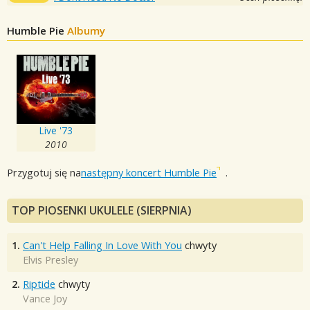
Humble Pie
Albumy
Live '73
2010
Przygotuj się na
następny koncert Humble Pie
.
TOP PIOSENKI UKULELE (SIERPNIA)
1.
Can't Help Falling In Love With You
chwyty
Elvis Presley
2.
Riptide
chwyty
Vance Joy