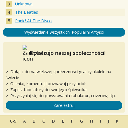
Unknown
The Beatles
Panic! At The Disco
Wyświetlanie wszystkich: Popularni Artyści
Dołącz do naszej społeczności!
✓ Dołącz do największej społeczności graczy ukulele na
świecie
✓ Oceniaj, komentuj i poznawaj przyjaciół
✓ Zapisz tabulatury do swojego śpiewnika
✓ Przyczyniaj się do powstawania tabulatur, coverów, itp.
Zarejestruj
0-9
A
B
C
D
E
F
G
H
I
J
K