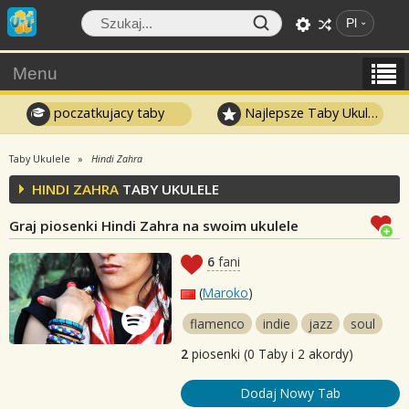
Pl
Menu
poczatkujacy taby
Najlepsze Taby Ukulele
Taby Ukulele
Hindi Zahra
HINDI ZAHRA
TABY UKULELE
Graj piosenki Hindi Zahra na swoim ukulele
6
fani
(
Maroko
)
flamenco
indie
jazz
soul
2
piosenki (0 Taby i 2 akordy)
Dodaj Nowy Tab