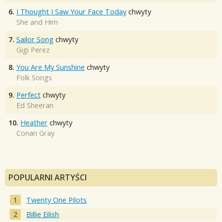
6.
I Thought I Saw Your Face Today
chwyty
She and Him
7.
Sailor Song
chwyty
Gigi Perez
8.
You Are My Sunshine
chwyty
Folk Songs
9.
Perfect
chwyty
Ed Sheeran
10.
Heather
chwyty
Conan Gray
POPULARNI ARTYŚCI
Twenty One Pilots
Billie Eilish