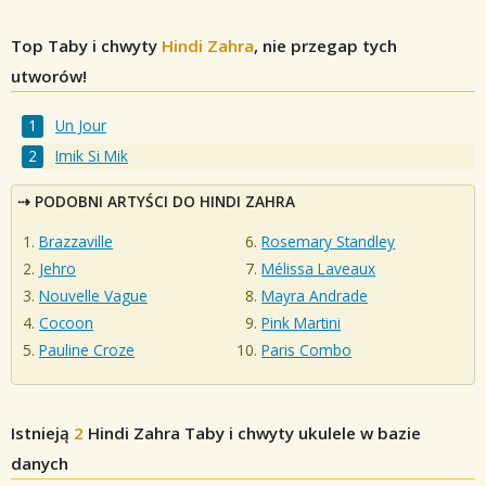
Top Taby i chwyty
Hindi Zahra
, nie przegap tych
utworów!
Un Jour
Imik Si Mik
PODOBNI ARTYŚCI DO HINDI ZAHRA
Brazzaville
Rosemary Standley
Jehro
Mélissa Laveaux
Nouvelle Vague
Mayra Andrade
Cocoon
Pink Martini
Pauline Croze
Paris Combo
Istnieją
2
Hindi Zahra
Taby i chwyty ukulele w bazie
danych