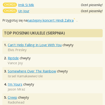
CHORDS
Imik Si Mik
Oceń piosenkę!
CHORDS
Un Jour
Oceń piosenkę!
Przygotuj się na
następny koncert Hindi Zahra
.
TOP PIOSENKI UKULELE (SIERPNIA)
1.
Can't Help Falling In Love With You
chwyty
Elvis Presley
2.
Riptide
chwyty
Vance Joy
3.
Somewhere Over The Rainbow
chwyty
Israel Kamakawiwo'ole
4.
I'm Yours
chwyty
Jason Mraz
5.
Creep
chwyty
Radiohead