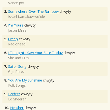
Vance Joy
3.
Somewhere Over The Rainbow
chwyty
Israel Kamakawiwo'ole
4.
I'm Yours
chwyty
Jason Mraz
5.
Creep
chwyty
Radiohead
6.
I Thought I Saw Your Face Today
chwyty
She and Him
7.
Sailor Song
chwyty
Gigi Perez
8.
You Are My Sunshine
chwyty
Folk Songs
9.
Perfect
chwyty
Ed Sheeran
10.
Heather
chwyty