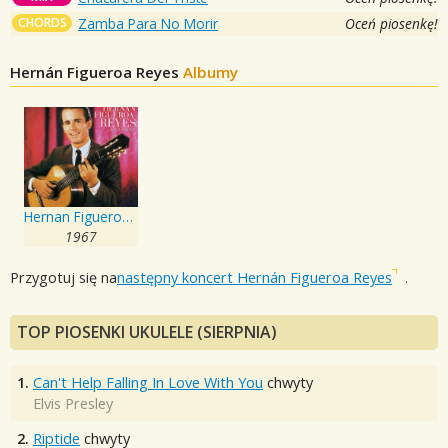
CHORDS
Zamba Para No Morir
Oceń piosenkę!
Hernán Figueroa Reyes
Albumy
Hernan Figueroa Reyes El Unico
1967
Przygotuj się na
następny koncert Hernán Figueroa Reyes
.
TOP PIOSENKI UKULELE (SIERPNIA)
1.
Can't Help Falling In Love With You
chwyty
Elvis Presley
2.
Riptide
chwyty