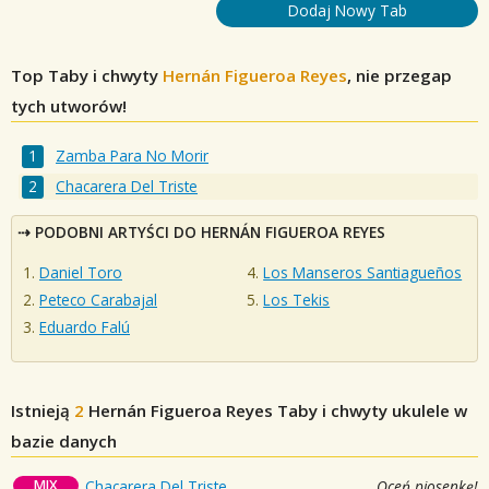
Dodaj Nowy Tab
Top Taby i chwyty
Hernán Figueroa Reyes
, nie przegap
tych utworów!
Zamba Para No Morir
Chacarera Del Triste
PODOBNI ARTYŚCI DO HERNÁN FIGUEROA REYES
Daniel Toro
Los Manseros Santiagueños
Peteco Carabajal
Los Tekis
Eduardo Falú
Istnieją
2
Hernán Figueroa Reyes
Taby i chwyty ukulele w
bazie danych
MIX
Chacarera Del Triste
Oceń piosenkę!