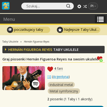
Pl
Menu
poczatkujacy taby
Najlepsze Taby Ukulele
Taby Ukulele
Hernán Figueroa Reyes
HERNÁN FIGUEROA REYES
TABY UKULELE
Graj piosenki Hernán Figueroa Reyes na swoim ukulele
4
fani
(
Argentyna
)
industrial metal
Metal symfoniczny
2
piosenki (1 Taby i 1 akordy)