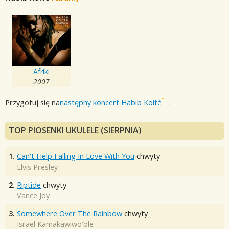
Afriki
2007
Przygotuj się na
następny koncert Habib Koité
.
TOP PIOSENKI UKULELE (SIERPNIA)
1.
Can't Help Falling In Love With You
chwyty
Elvis Presley
2.
Riptide
chwyty
Vance Joy
3.
Somewhere Over The Rainbow
chwyty
Israel Kamakawiwo'ole