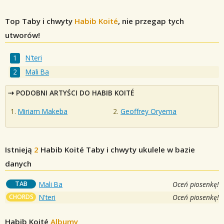
Top Taby i chwyty
Habib Koité
, nie przegap tych
utworów!
N'teri
Mali Ba
PODOBNI ARTYŚCI DO HABIB KOITÉ
Miriam Makeba
Geoffrey Oryema
Istnieją
2
Habib Koité
Taby i chwyty ukulele w bazie
danych
TAB
Mali Ba
Oceń piosenkę!
CHORDS
N'teri
Oceń piosenkę!
Habib Koité
Albumy