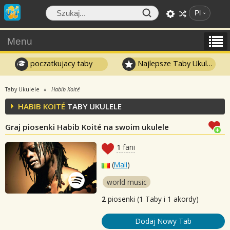
Pl
Menu
poczatkujacy taby
Najlepsze Taby Ukulele
Taby Ukulele
Habib Koité
HABIB KOITÉ
TABY UKULELE
Graj piosenki Habib Koité na swoim ukulele
1
fani
(
Mali
)
world music
2
piosenki (1 Taby i 1 akordy)
Dodaj Nowy Tab