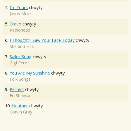
4.
I'm Yours
chwyty
Jason Mraz
5.
Creep
chwyty
Radiohead
6.
I Thought I Saw Your Face Today
chwyty
She and Him
7.
Sailor Song
chwyty
Gigi Perez
8.
You Are My Sunshine
chwyty
Folk Songs
9.
Perfect
chwyty
Ed Sheeran
10.
Heather
chwyty
Conan Gray