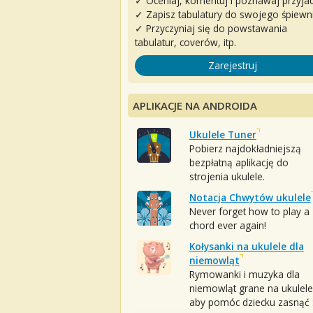
✓ Oceniaj, komentuj i poznawaj przyjac
✓ Zapisz tabulatury do swojego śpiewn
✓ Przyczyniaj się do powstawania
tabulatur, coverów, itp.
Zarejestruj
APLIKACJE NA ANDROIDA
Ukulele Tuner
Pobierz najdokładniejszą
bezpłatną aplikację do
strojenia ukulele.
Notacja Chwytów ukulele
Never forget how to play a
chord ever again!
Kołysanki na ukulele dla
niemowląt
Rymowanki i muzyka dla
niemowląt grane na ukulele
aby pomóc dziecku zasnąć :