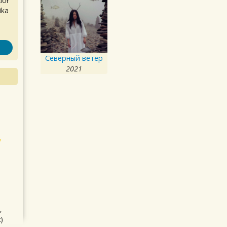
iół
ika
Северный ветер
2021
,
)