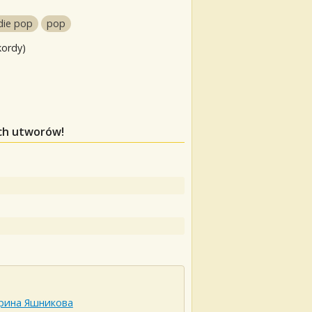
die pop
pop
kordy)
ych utworów!
рина Яшникова