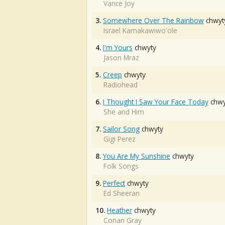
Vance Joy
3.
Somewhere Over The Rainbow
chwyt
Israel Kamakawiwo'ole
4.
I'm Yours
chwyty
Jason Mraz
5.
Creep
chwyty
Radiohead
6.
I Thought I Saw Your Face Today
chwy
She and Him
7.
Sailor Song
chwyty
Gigi Perez
8.
You Are My Sunshine
chwyty
Folk Songs
9.
Perfect
chwyty
Ed Sheeran
10.
Heather
chwyty
Conan Gray