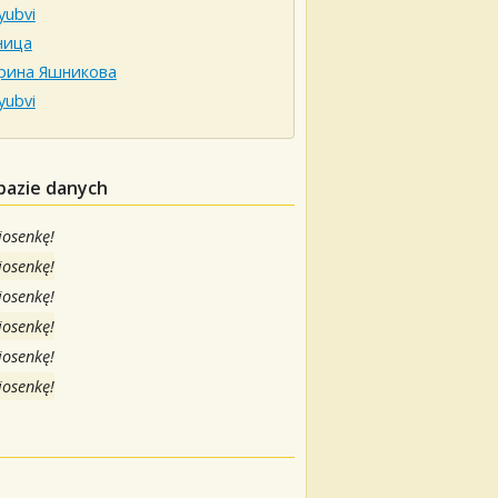
yubvi
ница
рина Яшникова
yubvi
bazie danych
iosenkę!
iosenkę!
iosenkę!
iosenkę!
iosenkę!
iosenkę!