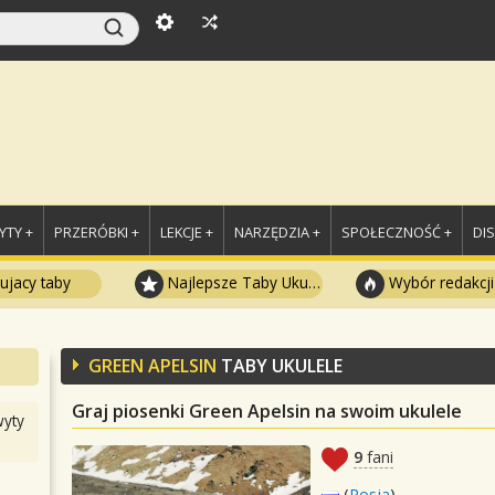
TY +
PRZERÓBKI +
LEKCJE +
NARZĘDZIA +
SPOŁECZNOŚĆ +
DI
ujacy taby
Najlepsze Taby Ukulele
Wybór redakcji
GREEN APELSIN
TABY UKULELE
Graj piosenki Green Apelsin na swoim ukulele
yty
9
fani
(
Rosja
)