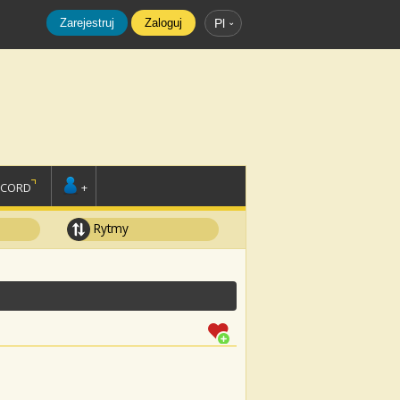
Zarejestruj
Zaloguj
Pl
SCORD
+
Rytmy