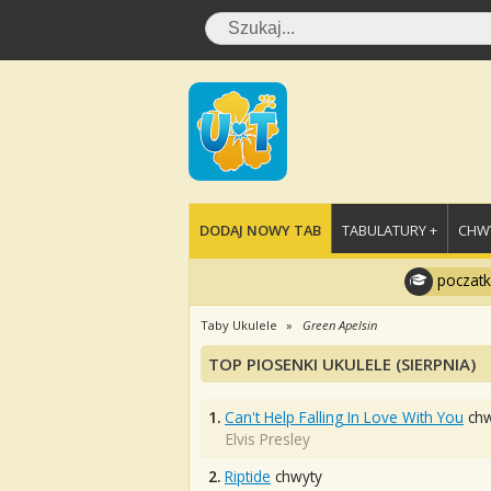
DODAJ NOWY TAB
TABULATURY +
CHWY
poczatk
Taby Ukulele
Green Apelsin
TOP PIOSENKI UKULELE (SIERPNIA)
1.
Can't Help Falling In Love With You
chw
Elvis Presley
2.
Riptide
chwyty