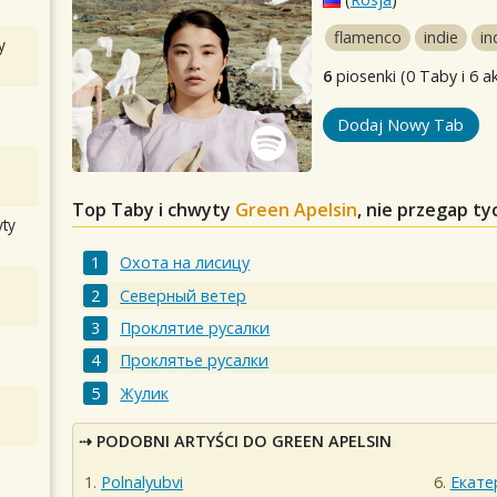
flamenco
indie
in
y
6
piosenki (0 Taby i 6 a
Dodaj Nowy Tab
Top Taby i chwyty
Green Apelsin
, nie przegap t
ty
Охота на лисицу
Северный ветер
Проклятие русалки
Проклятье русалки
Жулик
PODOBNI ARTYŚCI DO GREEN APELSIN
Polnalyubvi
Екате