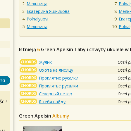
Мельница
Polnal
Екатерина Яшникова
Мель
Polnalyubvi
Екате
Мельница
Polnal
Istnieją
6
Green Apelsin
Taby i chwyty ukulele w 
CHORDS
Жулик
Oceń p
CHORDS
Охота на лисицу
Oceń p
CHORDS
Проклятие русалки
Oceń p
ści
CHORDS
Проклятье русалки
Oceń p
CHORDS
Северный ветер
Oceń p
ci!
CHORDS
Я тебя найду
Oceń p
Green Apelsin
Albumy