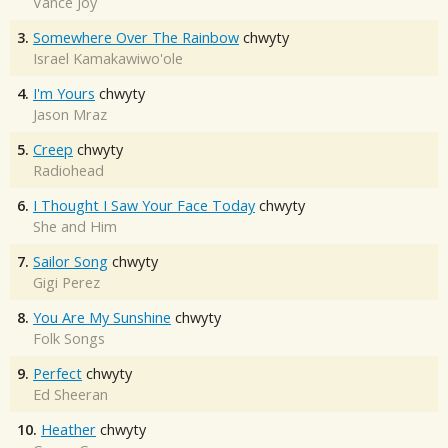
Vance Joy
3.
Somewhere Over The Rainbow
chwyty
Israel Kamakawiwo'ole
4.
I'm Yours
chwyty
Jason Mraz
5.
Creep
chwyty
Radiohead
6.
I Thought I Saw Your Face Today
chwyty
She and Him
7.
Sailor Song
chwyty
Gigi Perez
8.
You Are My Sunshine
chwyty
Folk Songs
9.
Perfect
chwyty
Ed Sheeran
10.
Heather
chwyty