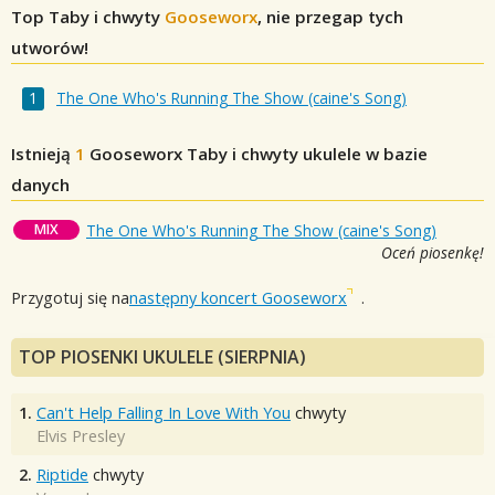
Top Taby i chwyty
Gooseworx
, nie przegap tych
utworów!
The One Who's Running The Show (caine's Song)
Istnieją
1
Gooseworx
Taby i chwyty ukulele w bazie
danych
MIX
The One Who's Running The Show (caine's Song)
Oceń piosenkę!
Przygotuj się na
następny koncert Gooseworx
.
TOP PIOSENKI UKULELE (SIERPNIA)
1.
Can't Help Falling In Love With You
chwyty
Elvis Presley
2.
Riptide
chwyty