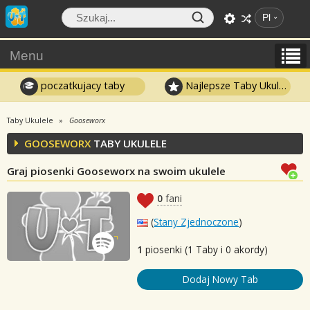
Pl
Menu
poczatkujacy taby
Najlepsze Taby Ukulele
Taby Ukulele
Gooseworx
GOOSEWORX
TABY UKULELE
Graj piosenki Gooseworx na swoim ukulele
0
fani
(
Stany Zjednoczone
)
1
piosenki (1 Taby i 0 akordy)
Dodaj Nowy Tab