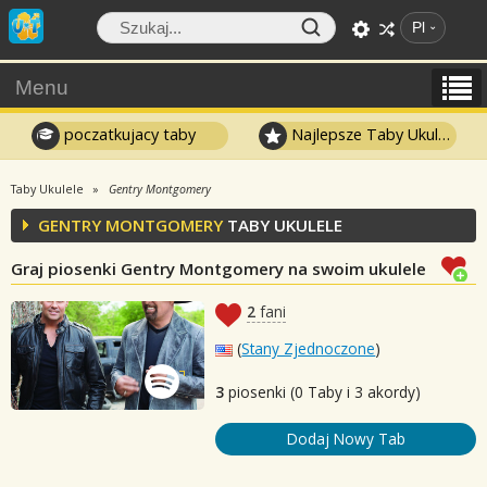
Pl
Menu
poczatkujacy taby
Najlepsze Taby Ukulele
Taby Ukulele
Gentry Montgomery
GENTRY MONTGOMERY
TABY UKULELE
Graj piosenki Gentry Montgomery na swoim ukulele
2
fani
(
Stany Zjednoczone
)
3
piosenki (0 Taby i 3 akordy)
Dodaj Nowy Tab