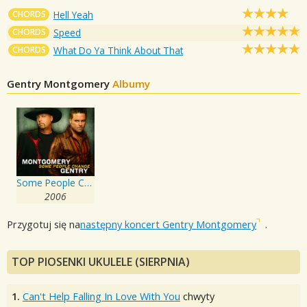
CHORDS
Hell Yeah
CHORDS
Speed
CHORDS
What Do Ya Think About That
Gentry Montgomery
Albumy
Some People Change
2006
Przygotuj się na
następny koncert Gentry Montgomery
.
TOP PIOSENKI UKULELE (SIERPNIA)
1.
Can't Help Falling In Love With You
chwyty