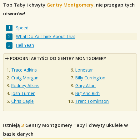
Top Taby i chwyty
Gentry Montgomery
, nie przegap tych
utworów!
Speed
What Do Ya Think About That
Hell Yeah
PODOBNI ARTYŚCI DO GENTRY MONTGOMERY
Trace Adkins
Lonestar
Craig Morgan
Billy Currington
Rodney Atkins
Gary Allan
Josh Turner
Big And Rich
Chris Cagle
Trent Tomlinson
Istnieją
3
Gentry Montgomery
Taby i chwyty ukulele w
bazie danych