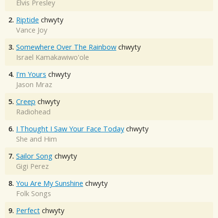
Elvis Presley
2.
Riptide
chwyty
Vance Joy
3.
Somewhere Over The Rainbow
chwyty
Israel Kamakawiwo'ole
4.
I'm Yours
chwyty
Jason Mraz
5.
Creep
chwyty
Radiohead
6.
I Thought I Saw Your Face Today
chwyty
She and Him
7.
Sailor Song
chwyty
Gigi Perez
8.
You Are My Sunshine
chwyty
Folk Songs
9.
Perfect
chwyty