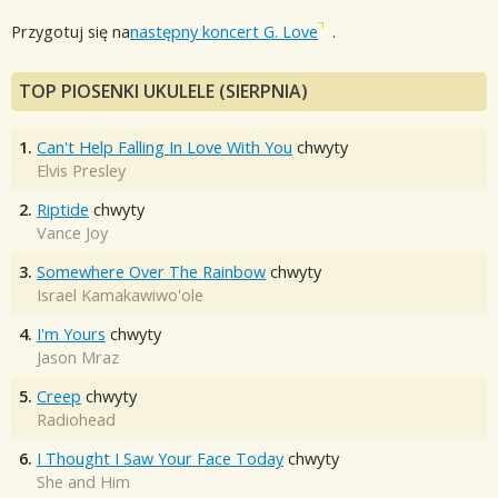
Przygotuj się na
następny koncert G. Love
.
TOP PIOSENKI UKULELE (SIERPNIA)
1.
Can't Help Falling In Love With You
chwyty
Elvis Presley
2.
Riptide
chwyty
Vance Joy
3.
Somewhere Over The Rainbow
chwyty
Israel Kamakawiwo'ole
4.
I'm Yours
chwyty
Jason Mraz
5.
Creep
chwyty
Radiohead
6.
I Thought I Saw Your Face Today
chwyty
She and Him