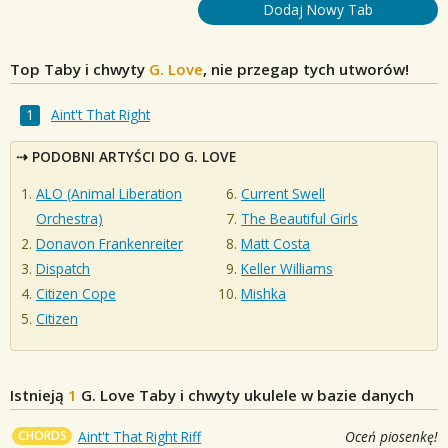
Dodaj Nowy Tab
Top Taby i chwyty
G. Love
, nie przegap tych utworów!
Aint't That Right
PODOBNI ARTYŚCI DO G. LOVE
ALO (Animal Liberation
Current Swell
Orchestra)
The Beautiful Girls
Donavon Frankenreiter
Matt Costa
Dispatch
Keller Williams
Citizen Cope
Mishka
Citizen
Istnieją
1
G. Love
Taby i chwyty ukulele w bazie danych
CHORDS
Aint't That Right Riff
Oceń piosenkę!