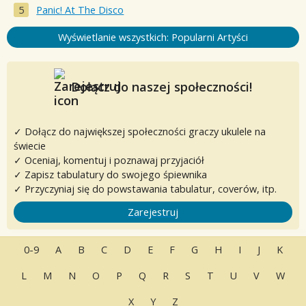
Panic! At The Disco
Wyświetlanie wszystkich: Popularni Artyści
Dołącz do naszej społeczności!
✓ Dołącz do największej społeczności graczy ukulele na
świecie
✓ Oceniaj, komentuj i poznawaj przyjaciół
✓ Zapisz tabulatury do swojego śpiewnika
✓ Przyczyniaj się do powstawania tabulatur, coverów, itp.
Zarejestruj
0-9
A
B
C
D
E
F
G
H
I
J
K
L
M
N
O
P
Q
R
S
T
U
V
W
X
Y
Z