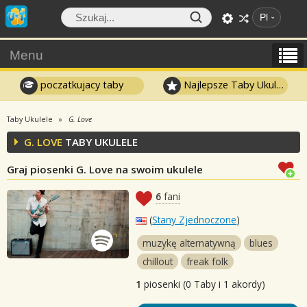
Pl
Menu
poczatkujacy taby
Najlepsze Taby Ukulele
Taby Ukulele
G. Love
G. LOVE
TABY UKULELE
Graj piosenki G. Love na swoim ukulele
6
fani
(
Stany Zjednoczone
)
muzykę alternatywną
blues
chillout
freak folk
1
piosenki (0 Taby i 1 akordy)