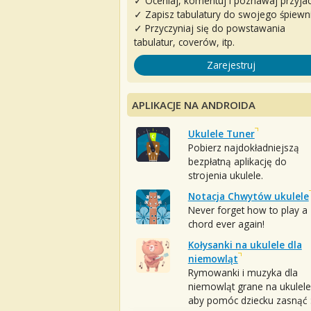
✓ Oceniaj, komentuj i poznawaj przyjac
✓ Zapisz tabulatury do swojego śpiewn
✓ Przyczyniaj się do powstawania
tabulatur, coverów, itp.
Zarejestruj
APLIKACJE NA ANDROIDA
Ukulele Tuner
Pobierz najdokładniejszą
bezpłatną aplikację do
strojenia ukulele.
Notacja Chwytów ukulele
Never forget how to play a
chord ever again!
Kołysanki na ukulele dla
niemowląt
Rymowanki i muzyka dla
niemowląt grane na ukulele
aby pomóc dziecku zasnąć :