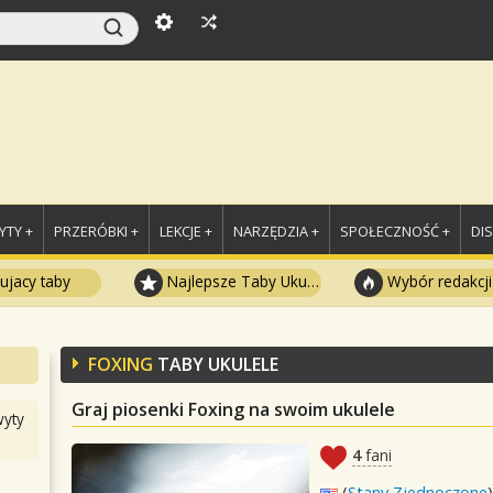
TY +
PRZERÓBKI +
LEKCJE +
NARZĘDZIA +
SPOŁECZNOŚĆ +
DI
ujacy taby
Najlepsze Taby Ukulele
Wybór redakcji
FOXING
TABY UKULELE
Graj piosenki Foxing na swoim ukulele
yty
4
fani
(
Stany Zjednoczone
)