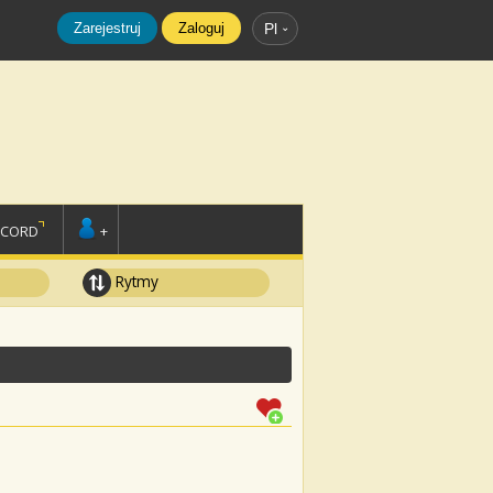
Zarejestruj
Zaloguj
Pl
SCORD
+
Rytmy