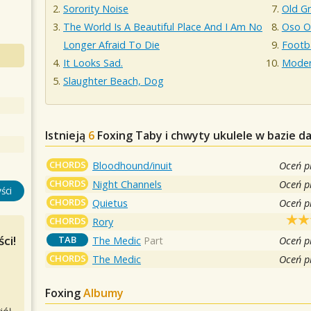
Sorority Noise
Old G
The World Is A Beautiful Place And I Am No
Oso O
Longer Afraid To Die
Footb
It Looks Sad.
Moder
Slaughter Beach, Dog
Istnieją
6
Foxing
Taby i chwyty ukulele w bazie d
CHORDS
Bloodhound/inuit
Oceń p
CHORDS
Night Channels
Oceń p
ści
CHORDS
Quietus
Oceń p
CHORDS
Rory
ci!
TAB
The Medic
Part
Oceń p
CHORDS
The Medic
Oceń p
Foxing
Albumy