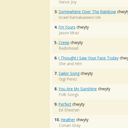
Vance Joy
3.
Somewhere Over The Rainbow
chwyt
Israel Kamakawiwo'ole
4.
I'm Yours
chwyty
Jason Mraz
5.
Creep
chwyty
Radiohead
6.
I Thought I Saw Your Face Today
chwy
She and Him
7.
Sailor Song
chwyty
Gigi Perez
8.
You Are My Sunshine
chwyty
Folk Songs
9.
Perfect
chwyty
Ed Sheeran
10.
Heather
chwyty
Conan Gray