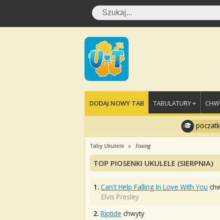
DODAJ NOWY TAB
TABULATURY +
CHWY
poczatk
Taby Ukulele
Foxing
TOP PIOSENKI UKULELE (SIERPNIA)
1.
Can't Help Falling In Love With You
chw
Elvis Presley
2.
Riptide
chwyty