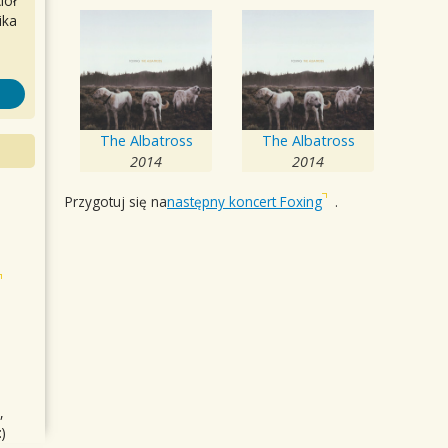
iół
ika
The Albatross
The Albatross
2014
2014
Przygotuj się na
następny koncert Foxing
.
,
)