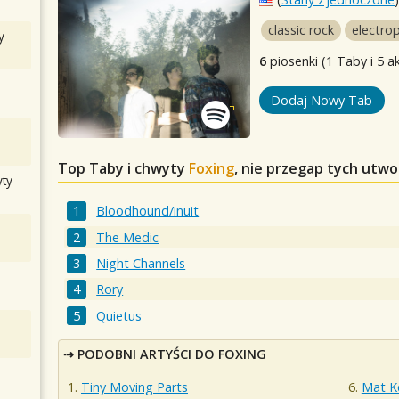
classic rock
electro
y
6
piosenki (1 Taby i 5 a
Dodaj Nowy Tab
Top Taby i chwyty
Foxing
, nie przegap tych utw
ty
Bloodhound/inuit
The Medic
Night Channels
Rory
Quietus
PODOBNI ARTYŚCI DO FOXING
Tiny Moving Parts
Mat K