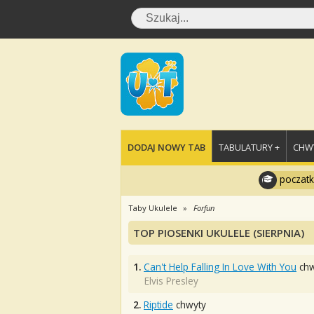
DODAJ NOWY TAB
TABULATURY +
CHWY
poczatk
Taby Ukulele
Forfun
TOP PIOSENKI UKULELE (SIERPNIA)
1.
Can't Help Falling In Love With You
chw
Elvis Presley
2.
Riptide
chwyty