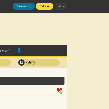
Zarejestruj
Zaloguj
Pl
SCORD
+
Rytmy