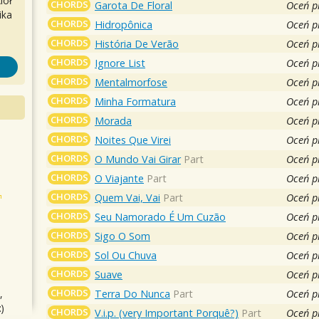
iół
CHORDS
Garota De Floral
Oceń p
ika
CHORDS
Hidropônica
Oceń p
CHORDS
História De Verão
Oceń p
CHORDS
Ignore List
Oceń p
CHORDS
Mentalmorfose
Oceń p
CHORDS
Minha Formatura
Oceń p
CHORDS
Morada
Oceń p
CHORDS
Noites Que Virei
Oceń p
CHORDS
O Mundo Vai Girar
Part
Oceń p
CHORDS
O Viajante
Part
Oceń p
CHORDS
Quem Vai, Vai
Part
Oceń p
CHORDS
Seu Namorado É Um Cuzão
Oceń p
CHORDS
Sigo O Som
Oceń p
CHORDS
Sol Ou Chuva
Oceń p
CHORDS
Suave
Oceń p
CHORDS
Terra Do Nunca
Part
Oceń p
,
)
CHORDS
V.i.p. (very Important Porquê?)
Part
Oceń p