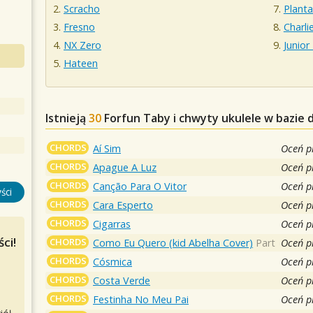
Scracho
Planta
Fresno
Charli
NX Zero
Junior
Hateen
Istnieją
30
Forfun
Taby i chwyty ukulele w bazie 
CHORDS
Aí Sim
Oceń p
CHORDS
Apague A Luz
Oceń p
CHORDS
Canção Para O Vitor
Oceń p
ści
CHORDS
Cara Esperto
Oceń p
CHORDS
Cigarras
Oceń p
ci!
CHORDS
Como Eu Quero (kid Abelha Cover)
Part
Oceń p
CHORDS
Cósmica
Oceń p
CHORDS
Costa Verde
Oceń p
CHORDS
Festinha No Meu Pai
Oceń p