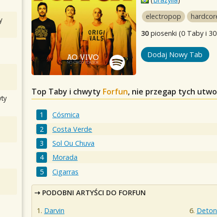
electropop
hardcor
y
30
piosenki (0 Taby i 30
Dodaj Nowy Tab
Top Taby i chwyty
Forfun
, nie przegap tych utw
ty
Cósmica
Costa Verde
Sol Ou Chuva
Morada
Cigarras
PODOBNI ARTYŚCI DO FORFUN
Darvin
Deton