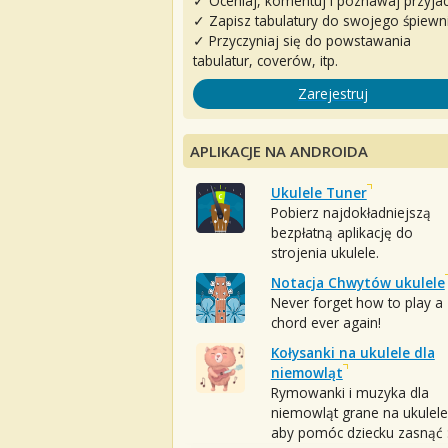
✓ Oceniaj, komentuj i poznawaj przyjac
✓ Zapisz tabulatury do swojego śpiewn
✓ Przyczyniaj się do powstawania
tabulatur, coverów, itp.
Zarejestruj
APLIKACJE NA ANDROIDA
Ukulele Tuner
Pobierz najdokładniejszą
bezpłatną aplikację do
strojenia ukulele.
Notacja Chwytów ukulele
Never forget how to play a
chord ever again!
Kołysanki na ukulele dla
niemowląt
Rymowanki i muzyka dla
niemowląt grane na ukulele
aby pomóc dziecku zasnąć :