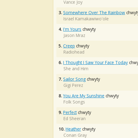
Vance Joy
3.
Somewhere Over The Rainbow
chwyt
Israel Kamakawiwo'ole
4.
I'm Yours
chwyty
Jason Mraz
5.
Creep
chwyty
Radiohead
6.
I Thought I Saw Your Face Today
chwy
She and Him
7.
Sailor Song
chwyty
Gigi Perez
8.
You Are My Sunshine
chwyty
Folk Songs
9.
Perfect
chwyty
Ed Sheeran
10.
Heather
chwyty
Conan Gray