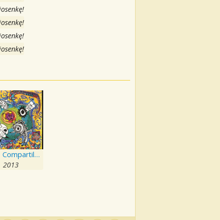
iosenkę!
iosenkę!
iosenkę!
iosenkę!
Alegria Compartilhada
2013