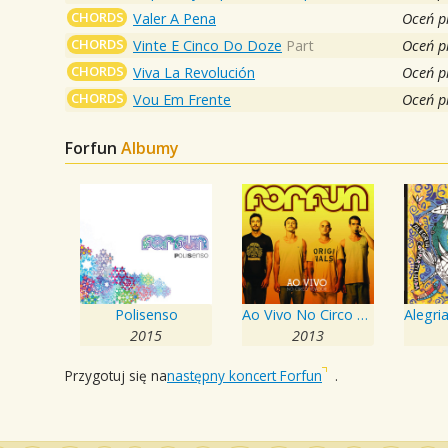
CHORDS
Valer A Pena
Oceń p
CHORDS
Vinte E Cinco Do Doze
Part
Oceń p
CHORDS
Viva La Revolución
Oceń p
CHORDS
Vou Em Frente
Oceń p
Forfun
Albumy
Polisenso
Ao Vivo No Circo Voador
2015
2013
Przygotuj się na
następny koncert Forfun
.