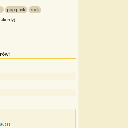
e
pop punk
rock
 akordy)
orów!
autas