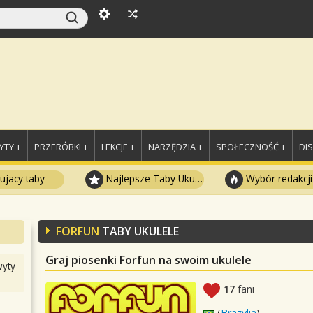
TY +
PRZERÓBKI +
LEKCJE +
NARZĘDZIA +
SPOŁECZNOŚĆ +
DI
ujacy taby
Najlepsze Taby Ukulele
Wybór redakcji
FORFUN
TABY UKULELE
Graj piosenki Forfun na swoim ukulele
yty
17
fani
(
Brazylia
)