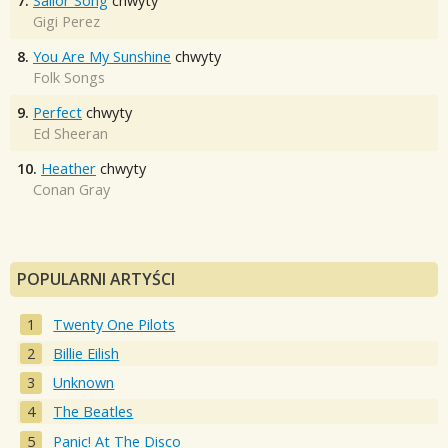
7.
Sailor Song
chwyty
Gigi Perez
8.
You Are My Sunshine
chwyty
Folk Songs
9.
Perfect
chwyty
Ed Sheeran
10.
Heather
chwyty
Conan Gray
POPULARNI ARTYŚCI
Twenty One Pilots
Billie Eilish
Unknown
The Beatles
Panic! At The Disco