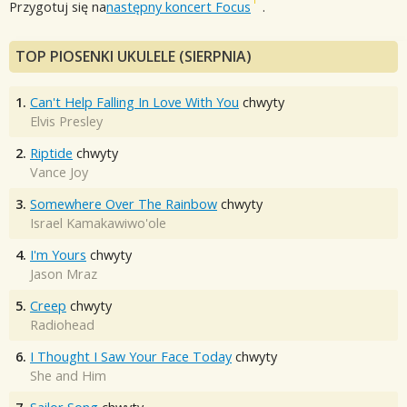
Przygotuj się na
następny koncert Focus
.
TOP PIOSENKI UKULELE (SIERPNIA)
1.
Can't Help Falling In Love With You
chwyty
Elvis Presley
2.
Riptide
chwyty
Vance Joy
3.
Somewhere Over The Rainbow
chwyty
Israel Kamakawiwo'ole
4.
I'm Yours
chwyty
Jason Mraz
5.
Creep
chwyty
Radiohead
6.
I Thought I Saw Your Face Today
chwyty
She and Him