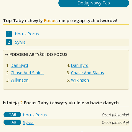
Dodaj Nowy Tab
Top Taby i chwyty
Focus
, nie przegap tych utworów!
Hocus Pocus
Sylvia
PODOBNI ARTYŚCI DO FOCUS
Dan Byrd
Dan Byrd
Chase And Status
Chase And Status
Wilkinson
Wilkinson
Istnieją
2
Focus
Taby i chwyty ukulele w bazie danych
TAB
Hocus Pocus
Oceń piosenkę!
TAB
Sylvia
Oceń piosenkę!