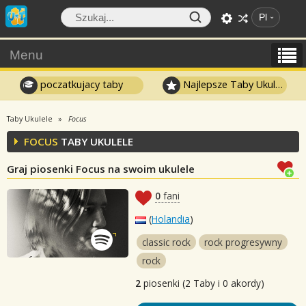
Pl
Menu
poczatkujacy taby
Najlepsze Taby Ukulele
Taby Ukulele
Focus
FOCUS
TABY UKULELE
Graj piosenki Focus na swoim ukulele
0
fani
(
Holandia
)
classic rock
rock progresywny
rock
2
piosenki (2 Taby i 0 akordy)