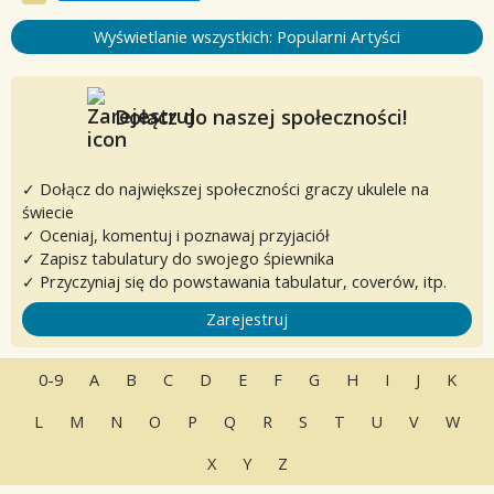
Wyświetlanie wszystkich: Popularni Artyści
Dołącz do naszej społeczności!
✓ Dołącz do największej społeczności graczy ukulele na
świecie
✓ Oceniaj, komentuj i poznawaj przyjaciół
✓ Zapisz tabulatury do swojego śpiewnika
✓ Przyczyniaj się do powstawania tabulatur, coverów, itp.
Zarejestruj
0-9
A
B
C
D
E
F
G
H
I
J
K
L
M
N
O
P
Q
R
S
T
U
V
W
X
Y
Z