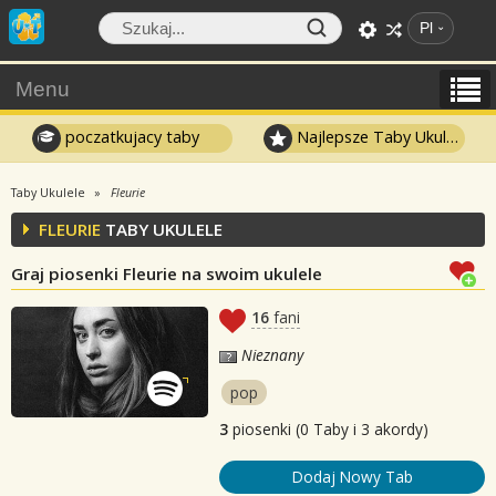
Pl
Menu
poczatkujacy taby
Najlepsze Taby Ukulele
Taby Ukulele
Fleurie
FLEURIE
TABY UKULELE
Graj piosenki Fleurie na swoim ukulele
16
fani
Nieznany
pop
3
piosenki (0 Taby i 3 akordy)
Dodaj Nowy Tab