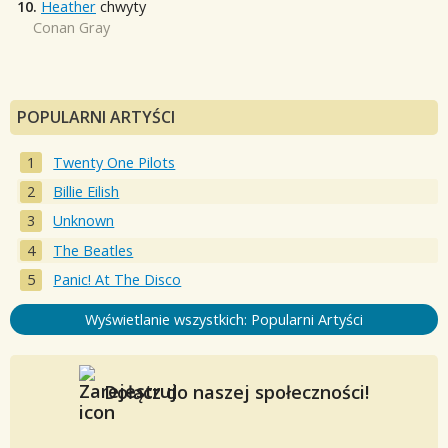
10.
Heather
chwyty
Conan Gray
POPULARNI ARTYŚCI
Twenty One Pilots
Billie Eilish
Unknown
The Beatles
Panic! At The Disco
Wyświetlanie wszystkich: Popularni Artyści
Dołącz do naszej społeczności!