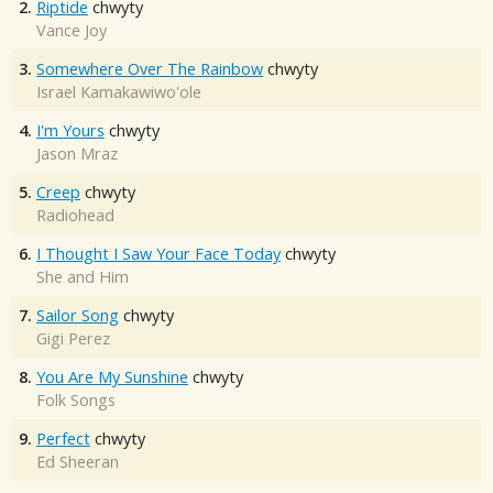
2.
Riptide
chwyty
Vance Joy
3.
Somewhere Over The Rainbow
chwyty
Israel Kamakawiwo'ole
4.
I'm Yours
chwyty
Jason Mraz
5.
Creep
chwyty
Radiohead
6.
I Thought I Saw Your Face Today
chwyty
She and Him
7.
Sailor Song
chwyty
Gigi Perez
8.
You Are My Sunshine
chwyty
Folk Songs
9.
Perfect
chwyty
Ed Sheeran