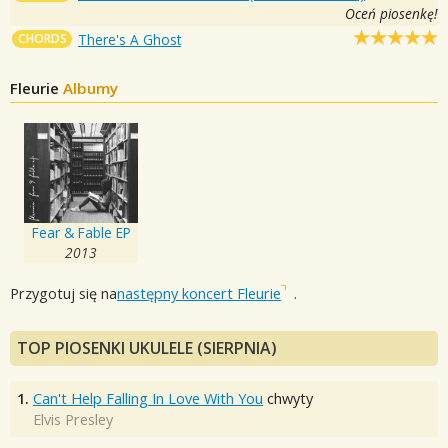
Oceń piosenkę!
CHORDS
There's A Ghost
Fleurie
Albumy
Fear & Fable EP
2013
Przygotuj się na
następny koncert Fleurie
.
TOP PIOSENKI UKULELE (SIERPNIA)
1.
Can't Help Falling In Love With You
chwyty
Elvis Presley