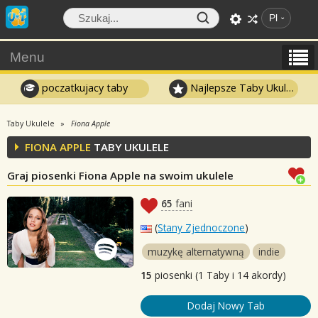
Pl
Menu
poczatkujacy taby
Najlepsze Taby Ukulele
Taby Ukulele
Fiona Apple
FIONA APPLE
TABY UKULELE
Graj piosenki Fiona Apple na swoim ukulele
65
fani
(
Stany Zjednoczone
)
muzykę alternatywną
indie
15
piosenki (1 Taby i 14 akordy)
Dodaj Nowy Tab