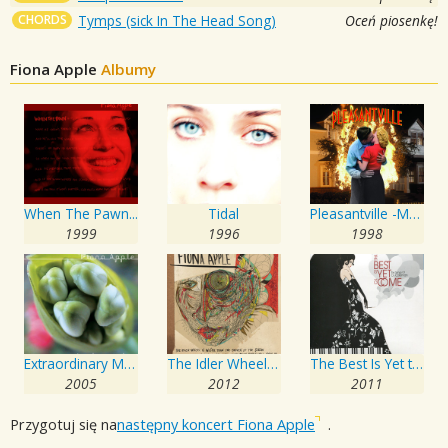
CHORDS
Tymps (sick In The Head Song)
Oceń piosenkę!
Fiona Apple
Albumy
When The Pawn...
Tidal
Pleasantville -Music From The Motion Picture
1999
1996
1998
Extraordinary Machine
The Idler Wheel Is Wiser Than the Driver of the Screw and Whipping Cords Will Serve You More Than Ropes Will Ever Do
The Best Is Yet to Come - The Songs of Cy Coleman
2005
2012
2011
Przygotuj się na
następny koncert Fiona Apple
.