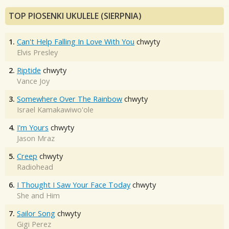
TOP PIOSENKI UKULELE (SIERPNIA)
1.
Can't Help Falling In Love With You
chwyty
Elvis Presley
2.
Riptide
chwyty
Vance Joy
3.
Somewhere Over The Rainbow
chwyty
Israel Kamakawiwo'ole
4.
I'm Yours
chwyty
Jason Mraz
5.
Creep
chwyty
Radiohead
6.
I Thought I Saw Your Face Today
chwyty
She and Him
7.
Sailor Song
chwyty
Gigi Perez