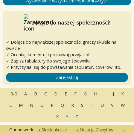
Wyświetlanie wszystkich: Popularni Artyści
Dołącz do naszej społeczności!
✓ Dołącz do największej społeczności graczy ukulele na
świecie
✓ Oceniaj, komentuj i poznawaj przyjaciół
✓ Zapisz tabulatury do swojego śpiewnika
✓ Przyczyniaj się do powstawania tabulatur, coverów, itp.
Zarejestruj
0-9
A
B
C
D
E
F
G
H
I
J
K
L
M
N
O
P
Q
R
S
T
U
V
W
X
Y
Z
Our network:
Stroik ukulele
Notacja Chwytów