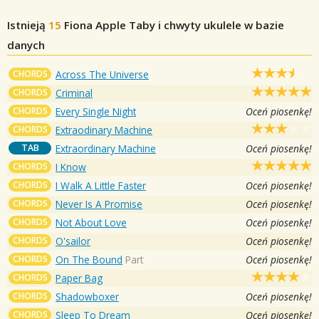
Istnieją
15
Fiona Apple
Taby i chwyty ukulele w bazie
danych
CHORDS
Across The Universe
CHORDS
Criminal
CHORDS
Every Single Night
Oceń piosenkę!
CHORDS
Extraodinary Machine
TAB
Extraordinary Machine
Oceń piosenkę!
CHORDS
I Know
CHORDS
I Walk A Little Faster
Oceń piosenkę!
CHORDS
Never Is A Promise
Oceń piosenkę!
CHORDS
Not About Love
Oceń piosenkę!
CHORDS
O'sailor
Oceń piosenkę!
CHORDS
On The Bound
Part
Oceń piosenkę!
CHORDS
Paper Bag
CHORDS
Shadowboxer
Oceń piosenkę!
CHORDS
Sleep To Dream
Oceń piosenkę!