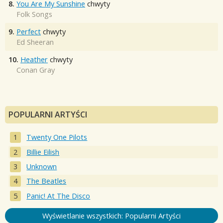
8.
You Are My Sunshine
chwyty
Folk Songs
9.
Perfect
chwyty
Ed Sheeran
10.
Heather
chwyty
Conan Gray
POPULARNI ARTYŚCI
Twenty One Pilots
Billie Eilish
Unknown
The Beatles
Panic! At The Disco
Wyświetlanie wszystkich: Popularni Artyści