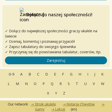
Dołącz do naszej społeczności!
✓ Dołącz do największej społeczności graczy ukulele na
świecie
✓ Oceniaj, komentuj i poznawaj przyjaciół
✓ Zapisz tabulatury do swojego śpiewnika
✓ Przyczyniaj się do powstawania tabulatur, coverów, itp.
Zarejestruj
0-9
A
B
C
D
E
F
G
H
I
J
K
L
M
N
O
P
Q
R
S
T
U
V
W
X
Y
Z
Our network:
Stroik ukulele
Notacja Chwytów
Gamy
Lekcje
(en)