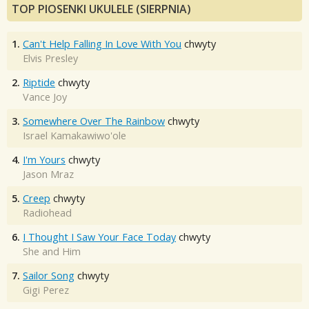
TOP PIOSENKI UKULELE (SIERPNIA)
1.
Can't Help Falling In Love With You
chwyty
Elvis Presley
2.
Riptide
chwyty
Vance Joy
3.
Somewhere Over The Rainbow
chwyty
Israel Kamakawiwo'ole
4.
I'm Yours
chwyty
Jason Mraz
5.
Creep
chwyty
Radiohead
6.
I Thought I Saw Your Face Today
chwyty
She and Him
7.
Sailor Song
chwyty
Gigi Perez