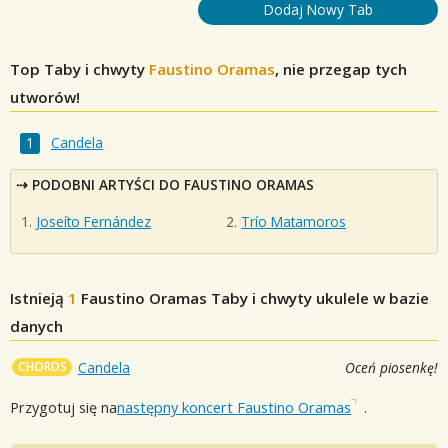
Dodaj Nowy Tab
Top Taby i chwyty
Faustino Oramas
, nie przegap tych
utworów!
Candela
PODOBNI ARTYŚCI DO FAUSTINO ORAMAS
Joseíto Fernández
Trío Matamoros
Istnieją
1
Faustino Oramas
Taby i chwyty ukulele w bazie
danych
CHORDS
Candela
Oceń piosenkę!
Przygotuj się na
następny koncert Faustino Oramas
.