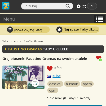
Pl
Menu
poczatkujacy taby
Najlepsze Taby Ukulele
Taby Ukulele
Faustino Oramas
FAUSTINO ORAMAS
TABY UKULELE
Graj piosenki Faustino Oramas na swoim ukulele
0
fani
(
Kuba
)
classical
humour
opera
opm
1
piosenki (0 Taby i 1 akordy)