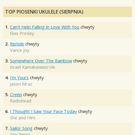
TOP PIOSENKI UKULELE (SIERPNIA)
1.
Can't Help Falling In Love With You
chwyty
Elvis Presley
2.
Riptide
chwyty
Vance Joy
3.
Somewhere Over The Rainbow
chwyty
Israel Kamakawiwo'ole
4.
I'm Yours
chwyty
Jason Mraz
5.
Creep
chwyty
Radiohead
6.
I Thought I Saw Your Face Today
chwyty
She and Him
7.
Sailor Song
chwyty
Gigi Perez