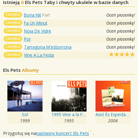
Istnieją
6
Els Pets
Taby i chwyty ukulele w bazie danych
CHORDS
Bona Nit
Part
Oceń piosenkę!
CHORDS
Fa Un Minut
Oceń piosenkę!
CHORDS
Noia De Vidre
Oceń piosenkę!
CHORDS
Por
Oceń piosenkę!
CHORDS
Tarragona M'esborrona
Oceń piosenkę!
CHORDS
Vine A La Festa
Els Pets
Albumy
Sol
1995 Vine a la Festa
Aixó És Espectacle: Crònica Sentimental D'una Gira
1999
1995
2006
Przygotuj się na
następny koncert Els Pets
.