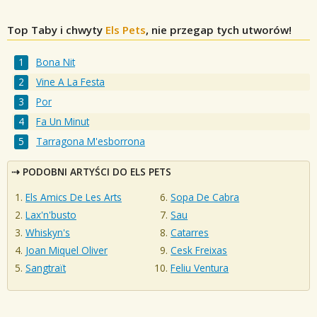
Top Taby i chwyty
Els Pets
, nie przegap tych utworów!
Bona Nit
Vine A La Festa
Por
Fa Un Minut
Tarragona M'esborrona
PODOBNI ARTYŚCI DO ELS PETS
Els Amics De Les Arts
Sopa De Cabra
Lax'n'busto
Sau
Whiskyn's
Catarres
Joan Miquel Oliver
Cesk Freixas
Sangtraït
Feliu Ventura