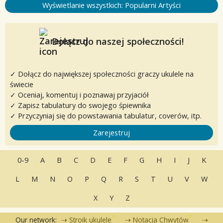
Wyświetlanie wszystkich: Popularni Artyści
Dołącz do naszej społeczności!
✓ Dołącz do największej społeczności graczy ukulele na
świecie
✓ Oceniaj, komentuj i poznawaj przyjaciół
✓ Zapisz tabulatury do swojego śpiewnika
✓ Przyczyniaj się do powstawania tabulatur, coverów, itp.
Zarejestruj
0-9
A
B
C
D
E
F
G
H
I
J
K
L
M
N
O
P
Q
R
S
T
U
V
W
X
Y
Z
Our network:
Stroik ukulele
Notacja Chwytów