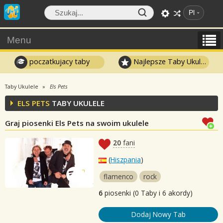
Pl
Menu
poczatkujacy taby
Najlepsze Taby Ukulele
Taby Ukulele
Els Pets
ELS PETS
TABY UKULELE
Graj piosenki Els Pets na swoim ukulele
20
fani
(
Hiszpania
)
flamenco
rock
6
piosenki (0 Taby i 6 akordy)
Dodaj Nowy Tab