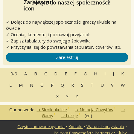
Dołącz do naszej społeczności!
✓ Dołącz do największej społeczności graczy ukulele na
świecie
✓ Oceniaj, komentuj i poznawaj przyjaciół
✓ Zapisz tabulatury do swojego śpiewnika
✓ Przyczyniaj się do powstawania tabulatur, coverów, itp.
Zarejestruj
0-9
A
B
C
D
E
F
G
H
I
J
K
L
M
N
O
P
Q
R
S
T
U
V
W
X
Y
Z
Our network:
Stroik ukulele
Notacja Chwytów
Gamy
Lekcje
(en)
•
•
•
Często zadawane pytania
Kontakt
Warunki korzystania
•
•
Polityka Prywatności
Partnerzy
Kluby