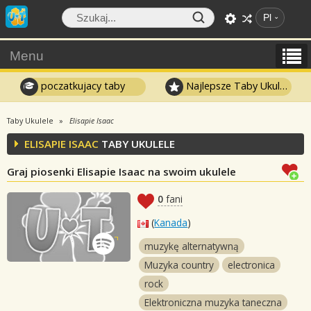
Pl
Menu
poczatkujacy taby
Najlepsze Taby Ukulele
Taby Ukulele
Elisapie Isaac
ELISAPIE ISAAC
TABY UKULELE
Graj piosenki Elisapie Isaac na swoim ukulele
0
fani
(
Kanada
)
muzykę alternatywną
Muzyka country
electronica
rock
Elektroniczna muzyka taneczna