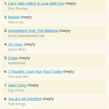
1.
Can't Help Falling In Love With You
chwyty
Elvis Presley
2.
Riptide
chwyty
Vance Joy
3.
Somewhere Over The Rainbow
chwyty
Israel Kamakawiwo'ole
4.
I'm Yours
chwyty
Jason Mraz
5.
Creep
chwyty
Radiohead
6.
I Thought I Saw Your Face Today
chwyty
She and Him
7.
Sailor Song
chwyty
Gigi Perez
8.
You Are My Sunshine
chwyty
Folk Songs