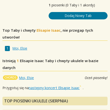
1
piosenki (0 Taby i 1 akordy)
Dodaj Nowy Tab
Top Taby i chwyty
Elisapie Isaac
, nie przegap tych
utworów!
Moi, Elsie
Istnieją
1
Elisapie Isaac
Taby i chwyty ukulele w bazie
danych
CHORDS
Moi, Elsie
Oceń piosenkę!
Przygotuj się na
następny koncert Elisapie Isaac
.
TOP PIOSENKI UKULELE (SIERPNIA)