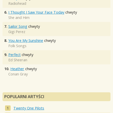
Radiohead
6.
I Thought I Saw Your Face Today
chwyty
She and Him
7.
Sailor Song
chwyty
Gigi Perez
8.
You Are My Sunshine
chwyty
Folk Songs
9.
Perfect
chwyty
Ed Sheeran
10.
Heather
chwyty
Conan Gray
POPULARNI ARTYŚCI
Twenty One Pilots