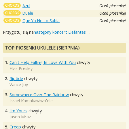
CHORDS
Azul
Oceń piosenkę!
CHORDS
Duele
Oceń piosenkę!
CHORDS
Que Yo No Lo Sabía
Oceń piosenkę!
Przygotuj się na
następny koncert Elefantes
.
TOP PIOSENKI UKULELE (SIERPNIA)
1.
Can't Help Falling In Love With You
chwyty
Elvis Presley
2.
Riptide
chwyty
Vance Joy
3.
Somewhere Over The Rainbow
chwyty
Israel Kamakawiwo'ole
4.
I'm Yours
chwyty
Jason Mraz
5.
Creep
chwyty