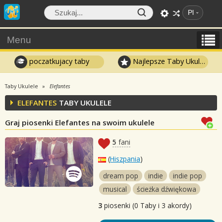
Pl
Menu
poczatkujacy taby
Najlepsze Taby Ukulele
Taby Ukulele
Elefantes
ELEFANTES
TABY UKULELE
Graj piosenki Elefantes na swoim ukulele
5
fani
(
Hiszpania
)
dream pop
indie
indie pop
musical
ścieżka dźwiękowa
3
piosenki (0 Taby i 3 akordy)