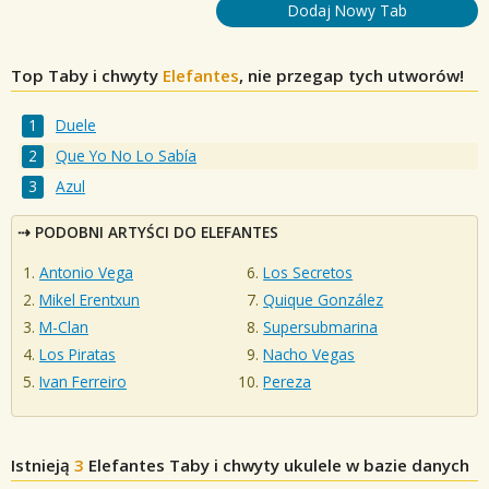
Dodaj Nowy Tab
Top Taby i chwyty
Elefantes
, nie przegap tych utworów!
Duele
Que Yo No Lo Sabía
Azul
PODOBNI ARTYŚCI DO ELEFANTES
Antonio Vega
Los Secretos
Mikel Erentxun
Quique González
M-Clan
Supersubmarina
Los Piratas
Nacho Vegas
Ivan Ferreiro
Pereza
Istnieją
3
Elefantes
Taby i chwyty ukulele w bazie danych