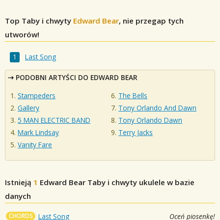
Top Taby i chwyty
Edward Bear
, nie przegap tych
utworów!
Last Song
PODOBNI ARTYŚCI DO EDWARD BEAR
Stampeders
The Bells
Gallery
Tony Orlando And Dawn
5 MAN ELECTRIC BAND
Tony Orlando Dawn
Mark Lindsay
Terry Jacks
Vanity Fare
Istnieją
1
Edward Bear
Taby i chwyty ukulele w bazie
danych
CHORDS
Last Song
Oceń piosenkę!