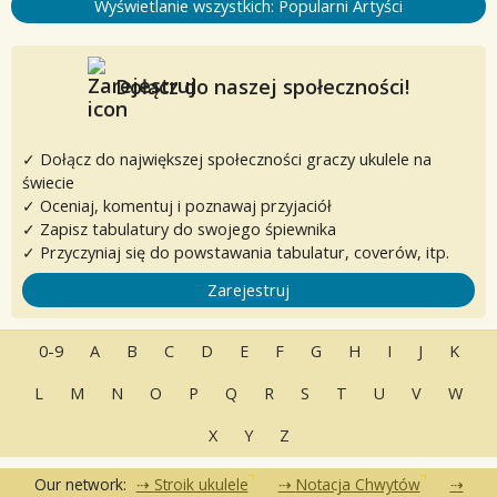
Wyświetlanie wszystkich: Popularni Artyści
Dołącz do naszej społeczności!
✓ Dołącz do największej społeczności graczy ukulele na
świecie
✓ Oceniaj, komentuj i poznawaj przyjaciół
✓ Zapisz tabulatury do swojego śpiewnika
✓ Przyczyniaj się do powstawania tabulatur, coverów, itp.
Zarejestruj
0-9
A
B
C
D
E
F
G
H
I
J
K
L
M
N
O
P
Q
R
S
T
U
V
W
X
Y
Z
Our network:
Stroik ukulele
Notacja Chwytów