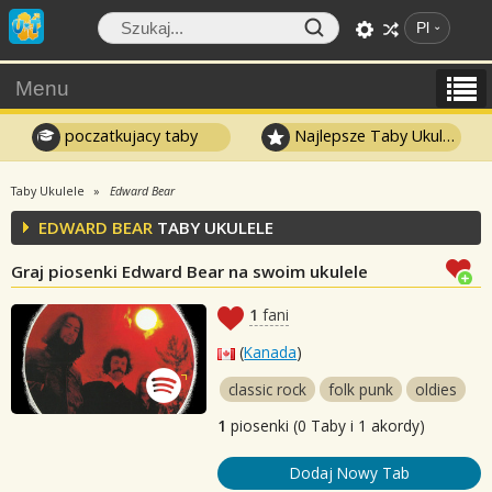
Pl
Menu
poczatkujacy taby
Najlepsze Taby Ukulele
Taby Ukulele
Edward Bear
EDWARD BEAR
TABY UKULELE
Graj piosenki Edward Bear na swoim ukulele
1
fani
(
Kanada
)
classic rock
folk punk
oldies
1
piosenki (0 Taby i 1 akordy)
Dodaj Nowy Tab