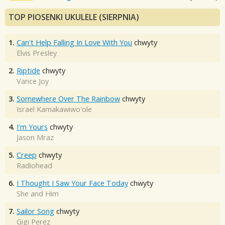
TOP PIOSENKI UKULELE (SIERPNIA)
1.
Can't Help Falling In Love With You
chwyty
Elvis Presley
2.
Riptide
chwyty
Vance Joy
3.
Somewhere Over The Rainbow
chwyty
Israel Kamakawiwo'ole
4.
I'm Yours
chwyty
Jason Mraz
5.
Creep
chwyty
Radiohead
6.
I Thought I Saw Your Face Today
chwyty
She and Him
7.
Sailor Song
chwyty
Gigi Perez