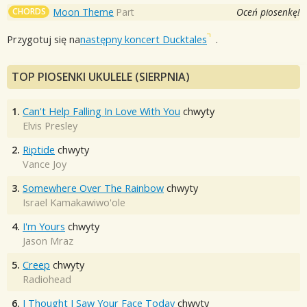
CHORDS
Moon Theme
Part
Oceń piosenkę!
Przygotuj się na
następny koncert Ducktales
.
TOP PIOSENKI UKULELE (SIERPNIA)
1.
Can't Help Falling In Love With You
chwyty
Elvis Presley
2.
Riptide
chwyty
Vance Joy
3.
Somewhere Over The Rainbow
chwyty
Israel Kamakawiwo'ole
4.
I'm Yours
chwyty
Jason Mraz
5.
Creep
chwyty
Radiohead
6.
I Thought I Saw Your Face Today
chwyty