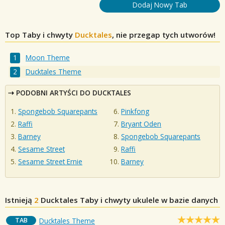
Dodaj Nowy Tab
Top Taby i chwyty
Ducktales
, nie przegap tych utworów!
Moon Theme
Ducktales Theme
PODOBNI ARTYŚCI DO DUCKTALES
Spongebob Squarepants
Pinkfong
Raffi
Bryant Oden
Barney
Spongebob Squarepants
Sesame Street
Raffi
Sesame Street Ernie
Barney
Istnieją
2
Ducktales
Taby i chwyty ukulele w bazie danych
TAB
Ducktales Theme