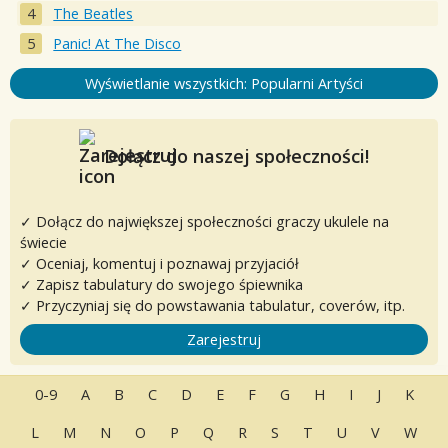
The Beatles
Panic! At The Disco
Wyświetlanie wszystkich: Popularni Artyści
Dołącz do naszej społeczności!
✓ Dołącz do największej społeczności graczy ukulele na
świecie
✓ Oceniaj, komentuj i poznawaj przyjaciół
✓ Zapisz tabulatury do swojego śpiewnika
✓ Przyczyniaj się do powstawania tabulatur, coverów, itp.
Zarejestruj
0-9
A
B
C
D
E
F
G
H
I
J
K
L
M
N
O
P
Q
R
S
T
U
V
W