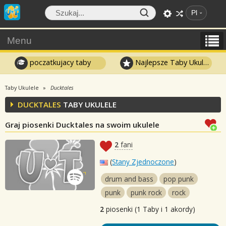
Pl
Menu
poczatkujacy taby
Najlepsze Taby Ukulele
Taby Ukulele
Ducktales
DUCKTALES
TABY UKULELE
Graj piosenki Ducktales na swoim ukulele
2
fani
(
Stany Zjednoczone
)
drum and bass
pop punk
punk
punk rock
rock
2
piosenki (1 Taby i 1 akordy)