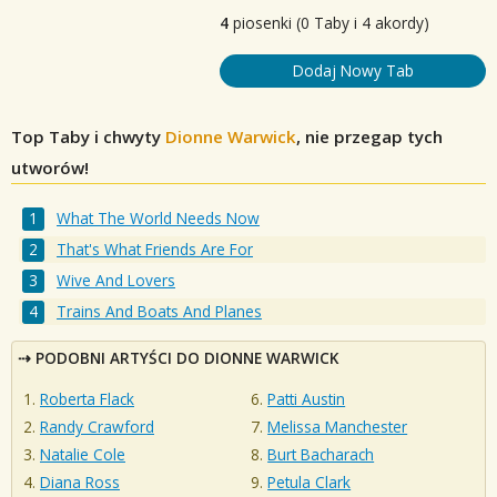
4
piosenki (0 Taby i 4 akordy)
Dodaj Nowy Tab
Top Taby i chwyty
Dionne Warwick
, nie przegap tych
utworów!
What The World Needs Now
That's What Friends Are For
Wive And Lovers
Trains And Boats And Planes
PODOBNI ARTYŚCI DO DIONNE WARWICK
Roberta Flack
Patti Austin
Randy Crawford
Melissa Manchester
Natalie Cole
Burt Bacharach
Diana Ross
Petula Clark