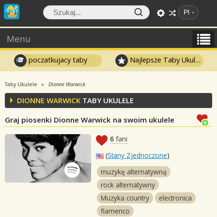
Pl
Menu
poczatkujacy taby
Najlepsze Taby Ukulele
Taby Ukulele
Dionne Warwick
DIONNE WARWICK
TABY UKULELE
Graj piosenki Dionne Warwick na swoim ukulele
6
fani
(
Stany Zjednoczone
)
muzykę alternatywną
rock alternatywny
Muzyka country
electronica
flamenco