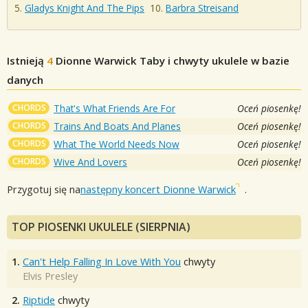
Gladys Knight And The Pips
Barbra Streisand
Istnieją
4
Dionne Warwick
Taby i chwyty ukulele w bazie
danych
CHORDS
That's What Friends Are For
Oceń piosenkę!
CHORDS
Trains And Boats And Planes
Oceń piosenkę!
CHORDS
What The World Needs Now
Oceń piosenkę!
CHORDS
Wive And Lovers
Oceń piosenkę!
Przygotuj się na
następny koncert Dionne Warwick
.
TOP PIOSENKI UKULELE (SIERPNIA)
1.
Can't Help Falling In Love With You
chwyty
Elvis Presley
2.
Riptide
chwyty