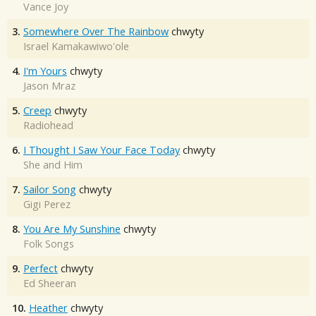
Vance Joy
3.
Somewhere Over The Rainbow
chwyty
Israel Kamakawiwo'ole
4.
I'm Yours
chwyty
Jason Mraz
5.
Creep
chwyty
Radiohead
6.
I Thought I Saw Your Face Today
chwyty
She and Him
7.
Sailor Song
chwyty
Gigi Perez
8.
You Are My Sunshine
chwyty
Folk Songs
9.
Perfect
chwyty
Ed Sheeran
10.
Heather
chwyty