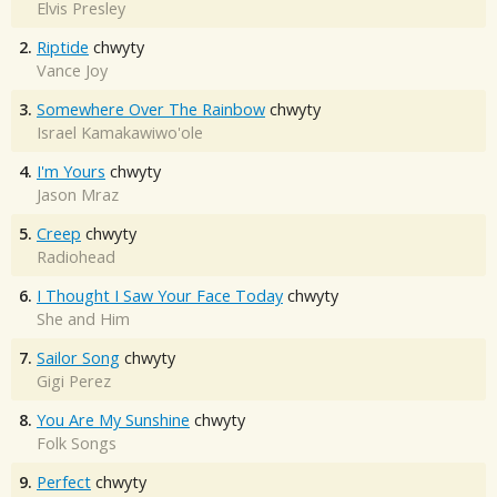
Elvis Presley
2.
Riptide
chwyty
Vance Joy
3.
Somewhere Over The Rainbow
chwyty
Israel Kamakawiwo'ole
4.
I'm Yours
chwyty
Jason Mraz
5.
Creep
chwyty
Radiohead
6.
I Thought I Saw Your Face Today
chwyty
She and Him
7.
Sailor Song
chwyty
Gigi Perez
8.
You Are My Sunshine
chwyty
Folk Songs
9.
Perfect
chwyty