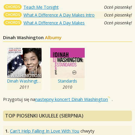
CHORDS
Teach Me Tonight
Oceń piosenkę!
CHORDS
What A Difference A Day Makes Intro
Oceń piosenkę!
CHORDS
What A Difference A Day Makes
Oceń piosenkę!
Dinah Washington
Albumy
Dinah Washington - The Great American Songbook
Standards
2011
2010
Przygotuj się na
następny koncert Dinah Washington
.
TOP PIOSENKI UKULELE (SIERPNIA)
1.
Can't Help Falling In Love With You
chwyty