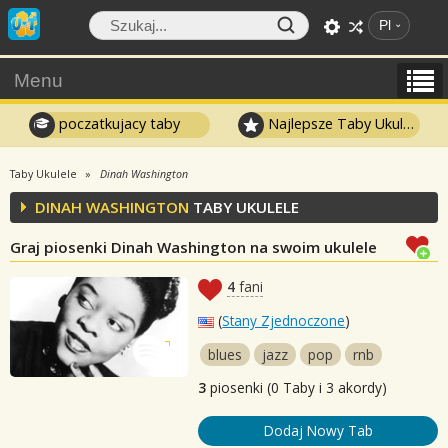
Pl
Menu
poczatkujacy taby
Najlepsze Taby Ukulele
Taby Ukulele
Dinah Washington
DINAH WASHINGTON
TABY UKULELE
Graj piosenki Dinah Washington na swoim ukulele
4
fani
(
Stany Zjednoczone
)
blues
jazz
pop
rnb
3
piosenki (0 Taby i 3 akordy)
Dodaj Nowy Tab