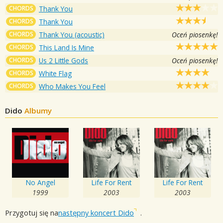
CHORDS
Thank You
CHORDS
Thank You
CHORDS
Thank You (acoustic)
Oceń piosenkę!
CHORDS
This Land Is Mine
CHORDS
Us 2 Little Gods
Oceń piosenkę!
CHORDS
White Flag
CHORDS
Who Makes You Feel
Dido
Albumy
No Angel
Life For Rent
Life For Rent
1999
2003
2003
Przygotuj się na
następny koncert Dido
.