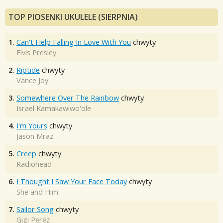
TOP PIOSENKI UKULELE (SIERPNIA)
1.
Can't Help Falling In Love With You
chwyty
Elvis Presley
2.
Riptide
chwyty
Vance Joy
3.
Somewhere Over The Rainbow
chwyty
Israel Kamakawiwo'ole
4.
I'm Yours
chwyty
Jason Mraz
5.
Creep
chwyty
Radiohead
6.
I Thought I Saw Your Face Today
chwyty
She and Him
7.
Sailor Song
chwyty
Gigi Perez