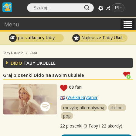
Pl
Menu
poczatkujacy taby
Najlepsze Taby Ukulele
Taby Ukulele
Dido
DIDO
TABY UKULELE
Graj piosenki Dido na swoim ukulele
68
fani
(
Wielka Brytania
)
muzykę alternatywną
chillout
pop
22
piosenki (0 Taby i 22 akordy)