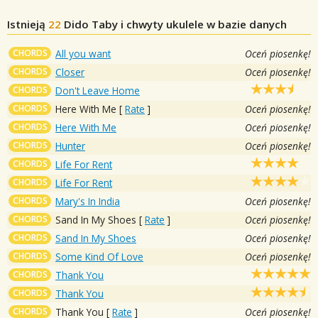
Istnieją
22
Dido
Taby i chwyty ukulele w bazie danych
CHORDS
All you want
Oceń piosenkę!
CHORDS
Closer
Oceń piosenkę!
CHORDS
Don't Leave Home
CHORDS
Here With Me
[
Rate
]
Oceń piosenkę!
CHORDS
Here With Me
Oceń piosenkę!
CHORDS
Hunter
Oceń piosenkę!
CHORDS
Life For Rent
CHORDS
Life For Rent
CHORDS
Mary's In India
Oceń piosenkę!
CHORDS
Sand In My Shoes
[
Rate
]
Oceń piosenkę!
CHORDS
Sand In My Shoes
Oceń piosenkę!
CHORDS
Some Kind Of Love
Oceń piosenkę!
CHORDS
Thank You
CHORDS
Thank You
CHORDS
Thank You
[
Rate
]
Oceń piosenkę!