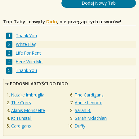
Dodaj Nowy Tab
Top Taby i chwyty
Dido
, nie przegap tych utworów!
Thank You
White Flag
Life For Rent
Here With Me
Thank You
PODOBNI ARTYŚCI DO DIDO
Natalie Imbruglia
The Cardigans
The Corrs
Annie Lennox
Alanis Morissette
Sarah B.
Kt Tunstall
Sarah Mclachlan
Cardigans
Duffy