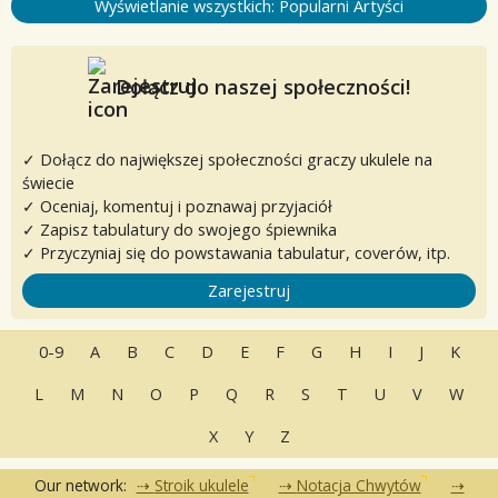
Wyświetlanie wszystkich: Popularni Artyści
Dołącz do naszej społeczności!
✓ Dołącz do największej społeczności graczy ukulele na
świecie
✓ Oceniaj, komentuj i poznawaj przyjaciół
✓ Zapisz tabulatury do swojego śpiewnika
✓ Przyczyniaj się do powstawania tabulatur, coverów, itp.
Zarejestruj
0-9
A
B
C
D
E
F
G
H
I
J
K
L
M
N
O
P
Q
R
S
T
U
V
W
X
Y
Z
Our network:
Stroik ukulele
Notacja Chwytów