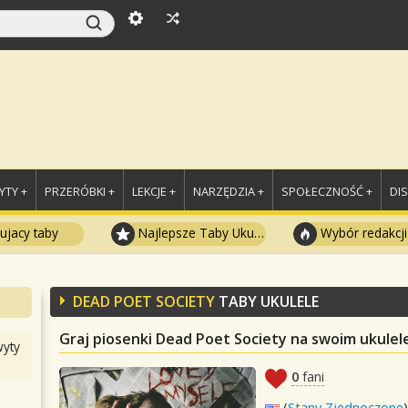
TY +
PRZERÓBKI +
LEKCJE +
NARZĘDZIA +
SPOŁECZNOŚĆ +
DI
ujacy taby
Najlepsze Taby Ukulele
Wybór redakcji
DEAD POET SOCIETY
TABY UKULELE
Graj piosenki Dead Poet Society na swoim ukulel
yty
0
fani
(
Stany Zjednoczone
)