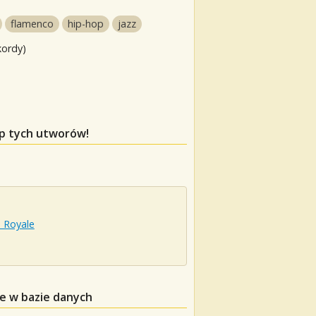
flamenco
hip-hop
jazz
kordy)
ap tych utworów!
 Royale
e w bazie danych