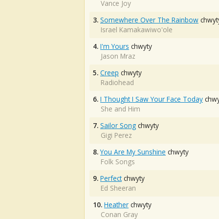
Vance Joy
3.
Somewhere Over The Rainbow
chwyt
Israel Kamakawiwo'ole
4.
I'm Yours
chwyty
Jason Mraz
5.
Creep
chwyty
Radiohead
6.
I Thought I Saw Your Face Today
chwy
She and Him
7.
Sailor Song
chwyty
Gigi Perez
8.
You Are My Sunshine
chwyty
Folk Songs
9.
Perfect
chwyty
Ed Sheeran
10.
Heather
chwyty
Conan Gray