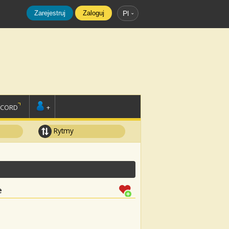
Zarejestruj
Zaloguj
Pl
SCORD
+
Rytmy
e