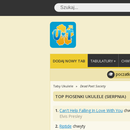
DODAJ NOWY TAB
TABULATURY +
CHWY
poczatk
Taby Ukulele
Dead Poet Society
TOP PIOSENKI UKULELE (SIERPNIA)
1.
Can't Help Falling In Love With You
chw
Elvis Presley
2.
Riptide
chwyty