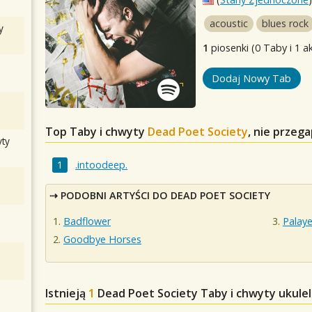
acoustic
blues rock
y
1
piosenki (0 Taby i 1 a
Dodaj Nowy Tab
Top Taby i chwyty
Dead Poet Society
, nie przeg
ty
.intoodeep.
PODOBNI ARTYŚCI DO DEAD POET SOCIETY
Badflower
Palaye
Goodbye Horses
Istnieją
1
Dead Poet Society
Taby i chwyty ukulel