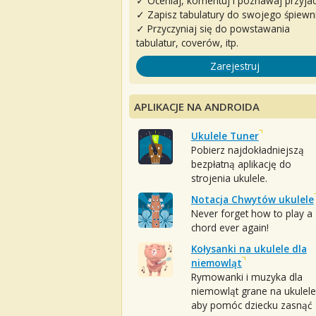
✓ Oceniaj, komentuj i poznawaj przyjac
✓ Zapisz tabulatury do swojego śpiewn
✓ Przyczyniaj się do powstawania
tabulatur, coverów, itp.
Zarejestruj
APLIKACJE NA ANDROIDA
Ukulele Tuner
Pobierz najdokładniejszą
bezpłatną aplikację do
strojenia ukulele.
Notacja Chwytów ukulele
Never forget how to play a
chord ever again!
Kołysanki na ukulele dla
niemowląt
Rymowanki i muzyka dla
niemowląt grane na ukulele
aby pomóc dziecku zasnąć :