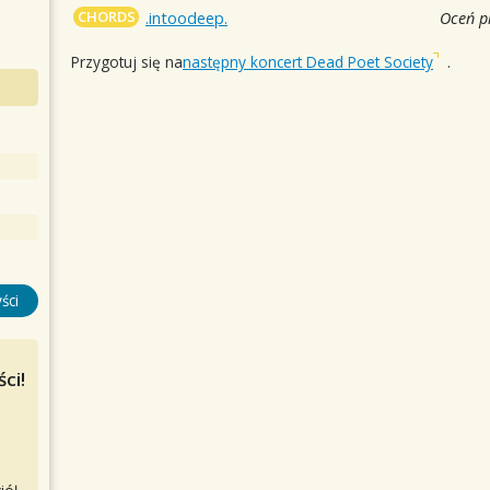
CHORDS
.intoodeep.
Oceń p
Przygotuj się na
następny koncert Dead Poet Society
.
ści
ci!