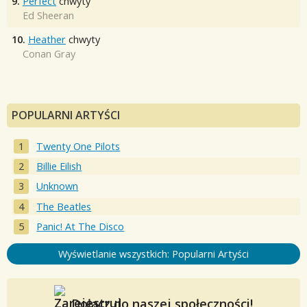
9.
Perfect
chwyty
Ed Sheeran
10.
Heather
chwyty
Conan Gray
POPULARNI ARTYŚCI
Twenty One Pilots
Billie Eilish
Unknown
The Beatles
Panic! At The Disco
Wyświetlanie wszystkich: Popularni Artyści
Dołącz do naszej społeczności!