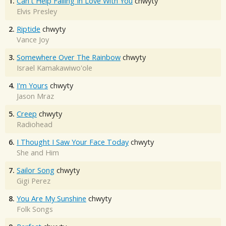
1.
Can't Help Falling In Love With You
chwyty
Elvis Presley
2.
Riptide
chwyty
Vance Joy
3.
Somewhere Over The Rainbow
chwyty
Israel Kamakawiwo'ole
4.
I'm Yours
chwyty
Jason Mraz
5.
Creep
chwyty
Radiohead
6.
I Thought I Saw Your Face Today
chwyty
She and Him
7.
Sailor Song
chwyty
Gigi Perez
8.
You Are My Sunshine
chwyty
Folk Songs