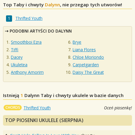
Top Taby i chwyty
Dalynn
, nie przegap tych utworów!
Thrifted Youth
PODOBNI ARTYŚCI DO DALYNN
Smoothboi Ezra
Brye
Tiffi
Liana Flores
Dacey
Chloe Moriondo
Ukuletea
Carpetgarden
Anthony Amorim
Daisy The Great
Istnieją
1
Dalynn
Taby i chwyty ukulele w bazie danych
CHORDS
Thrifted Youth
Oceń piosenkę!
TOP PIOSENKI UKULELE (SIERPNIA)