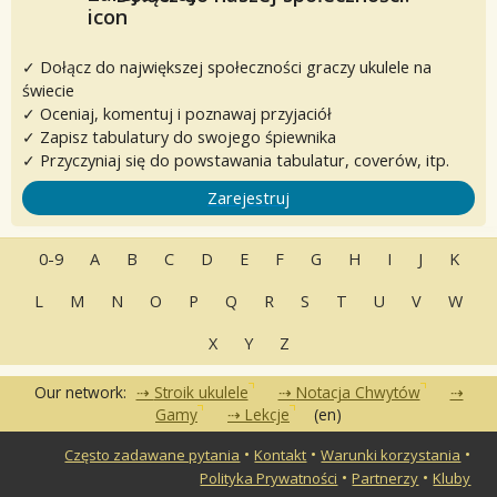
✓ Dołącz do największej społeczności graczy ukulele na
świecie
✓ Oceniaj, komentuj i poznawaj przyjaciół
✓ Zapisz tabulatury do swojego śpiewnika
✓ Przyczyniaj się do powstawania tabulatur, coverów, itp.
Zarejestruj
0-9
A
B
C
D
E
F
G
H
I
J
K
L
M
N
O
P
Q
R
S
T
U
V
W
X
Y
Z
Our network:
Stroik ukulele
Notacja Chwytów
Gamy
Lekcje
(en)
•
•
•
Często zadawane pytania
Kontakt
Warunki korzystania
•
•
Polityka Prywatności
Partnerzy
Kluby