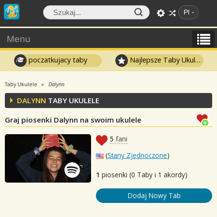
Pl
Menu
poczatkujacy taby
Najlepsze Taby Ukulele
Taby Ukulele
Dalynn
DALYNN
TABY UKULELE
Graj piosenki Dalynn na swoim ukulele
5
fani
(
Stany Zjednoczone
)
1
piosenki (0 Taby i 1 akordy)
Dodaj Nowy Tab